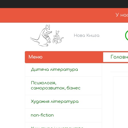
У на
Нова Книга
Голов
Дитяча література
Психологія,
саморозвиток, бізнес
Художня література
non-fiction