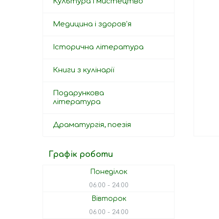
Культура і мистецтво
Медицина і здоров'я
Історична література
Книги з кулінарії
Подарункова
література
Драматургія, поезія
Графік роботи
Понеділок
06:00
24:00
Вівторок
06:00
24:00