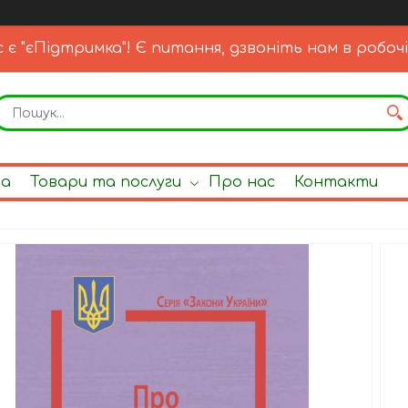
с є "єПідтримка"! Є питання, дзвоніть нам в робочі
на
Товари та послуги
Про нас
Контакти