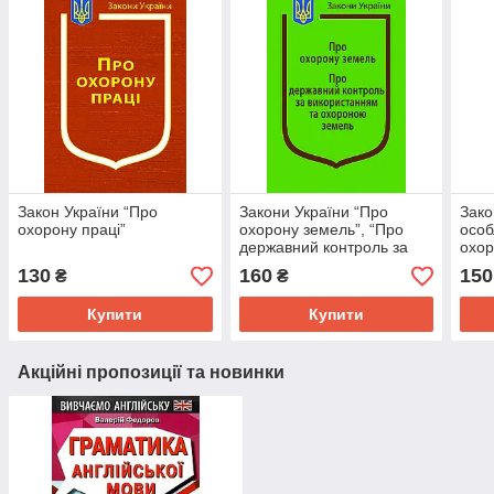
Закон України “Про
Закони України “Про
Зако
охорону праці”
охорону земель”, “Про
особ
державний контроль за
охор
використанням та
зазн
130
160
150
₴
₴
охороною земель“
сіль
прод
Купити
Купити
Акційні пропозиції та новинки