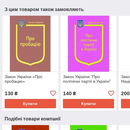
З цим товаром також замовляють
Закон України «Про
Закон України “Про
Зако
пробацію»
політичні партії в Україні”
Наці
130
140
200
₴
₴
Купити
Купити
Подібні товари компанії