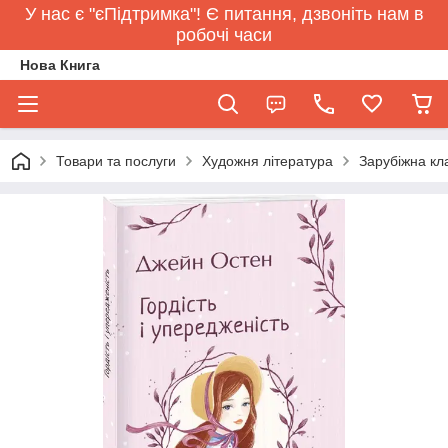
У нас є "єПідтримка"! Є питання, дзвоніть нам в
робочі часи
Нова Книга
Товари та послуги
Художня література
Зарубіжна кл