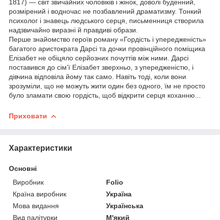
1817) — світ звичайних чоловіків і жінок, доволі буденний,
розмірений і водночас не позбавлений драматизму. Тонкий
психолог і знавець людського серця, письменниця створила
надзвичайно виразні й правдиві образи.
Перше знайомство героїв роману «Гордість і упередженість»
багатого аристократа Дарсі та дочки провінційного поміщика
Елізабет не обіцяло серйозних почуттів між ними. Дарсі
поставився до сім’ї Елізабет зверхньо, з упередженістю, і
дівчина відповіла йому так само. Навіть тоді, коли вони
зрозуміли, що не можуть жити один без одного, їм не просто
було зламати свою гордість, щоб відкрити серця коханню...
Приховати
Характеристики
Основні
Виробник
Folio
Країна виробник
Україна
Мова видання
Українська
Вид палітурки
М'який