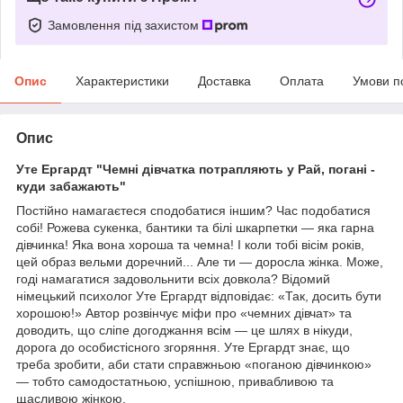
Замовлення під захистом
Опис
Характеристики
Доставка
Оплата
Умови п
Опис
Уте Ергардт "Чемні дівчатка потрапляють у Рай, погані -
куди забажають"
Постійно намагаєтеся сподобатися іншим? Час подобатися
собі! Рожева сукенка, бантики та білі шкарпетки — яка гарна
дівчинка! Яка вона хороша та чемна! І коли тобі вісім років,
цей образ вельми доречний... Але ти — доросла жінка. Може,
годі намагатися задовольнити всіх довкола? Відомий
німецький психолог Уте Ергардт відповідає: «Так, досить бути
хорошою!» Автор розвінчує міфи про «чемних дівчат» та
доводить, що сліпе догоджання всім — це шлях в нікуди,
дорога до особистісного згоряння. Уте Ергардт знає, що
треба зробити, аби стати справжньою «поганою дівчинкою»
— тобто самодостатньою, успішною, привабливою та
щасливою жінкою.