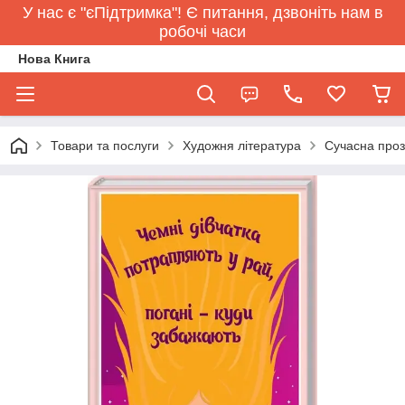
У нас є "єПідтримка"! Є питання, дзвоніть нам в
робочі часи
Нова Книга
Товари та послуги
Художня література
Сучасна про