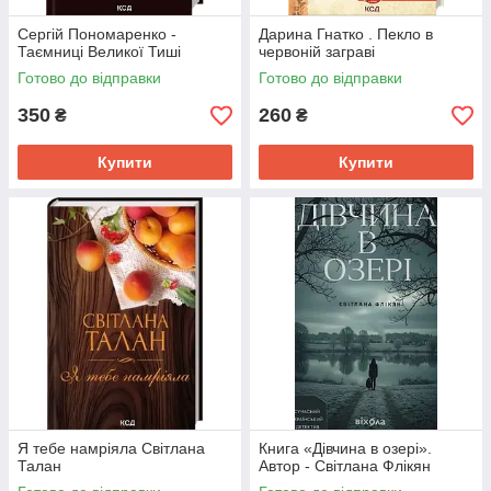
Сергій Пономаренко -
Дарина Гнатко . Пекло в
Таємниці Великої Тиші
червоній заграві
Готово до відправки
Готово до відправки
350
260
₴
₴
Купити
Купити
Я тебе намріяла Світлана
Книга «Дівчина в озері».
Талан
Автор - Світлана Флікян