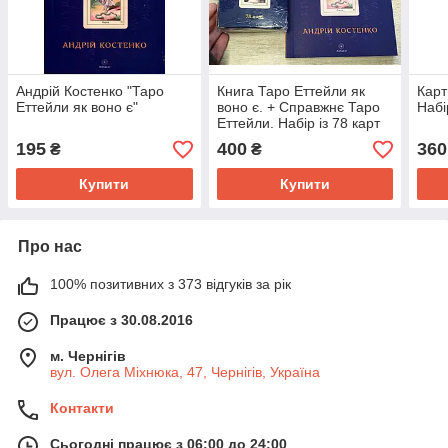
Андрій Костенко "Таро
Книга Таро Еттейли як
Карт
Еттейли як воно є"
воно є. + Справжнє Таро
Набі
Еттейли. Набір із 78 карт
195
400
360
₴
₴
Купити
Купити
Про нас
100% позитивних з 373 відгуків за рік
Працює з 30.08.2016
м. Чернігів
вул. Олега Міхнюка, 47, Чернігів, Україна
Контакти
Сьогодні працює з 06:00 до 24:00