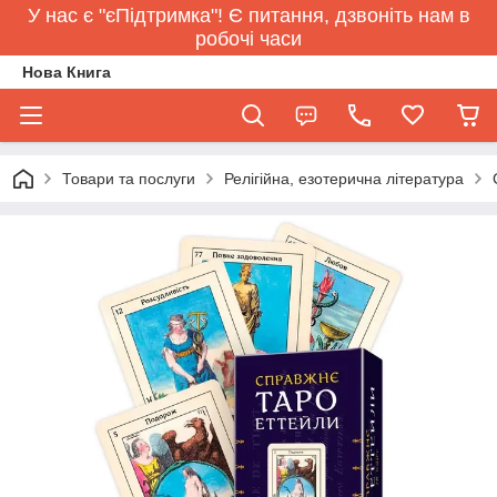
У нас є "єПідтримка"! Є питання, дзвоніть нам в
робочі часи
Нова Книга
Товари та послуги
Релігійна, езотерична література