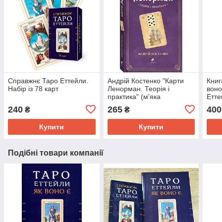
Справжнє Таро Еттейли.
Андрій Костенко "Карти
Книг
Набір із 78 карт
Ленорман. Теорія і
воно
практика" (м'яка
Етте
обкладинка)
240
265
400
₴
₴
Купити
Купити
Подібні товари компанії