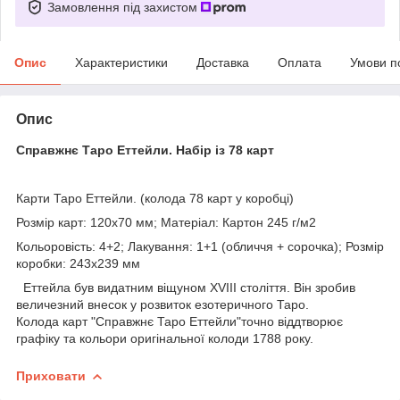
Замовлення під захистом
Опис
Характеристики
Доставка
Оплата
Умови п
Опис
Справжнє Таро Еттейли. Набір із 78 карт
Карти Таро Еттейли. (колода 78 карт у коробці)
Розмір карт: 120х70 мм; Матеріал: Картон 245 г/м2
Кольоровість: 4+2; Лакування: 1+1 (обличчя + сорочка); Розмір
коробки: 243х239 мм
Еттейла був видатним віщуном XVIII століття. Він зробив
величезний внесок у розвиток езотеричного Таро.
Колода карт "Справжнє Таро Еттейли"точно віддтворює
графіку та кольори оригінальної колоди 1788 року.
Приховати