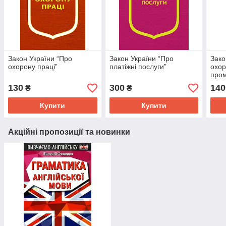
Закон України “Про
Закон України “Про
Зако
охорону праці”
платіжні послуги”
охор
пром
130
300
140
₴
₴
Купити
Купити
Акційні пропозиції та новинки