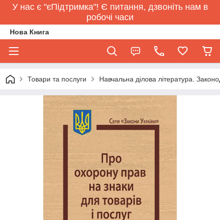
У нас є "єПідтримка"! Є питання, дзвоніть нам в
робочі часи
Нова Книга
Товари та послуги
Навчальна ділова література. Законо