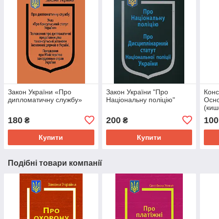
Закон України «Про
Закон України "Про
Конс
дипломатичну службу»
Національну поліцію"
Осно
(киш
180
200
100
₴
₴
Купити
Купити
Подібні товари компанії