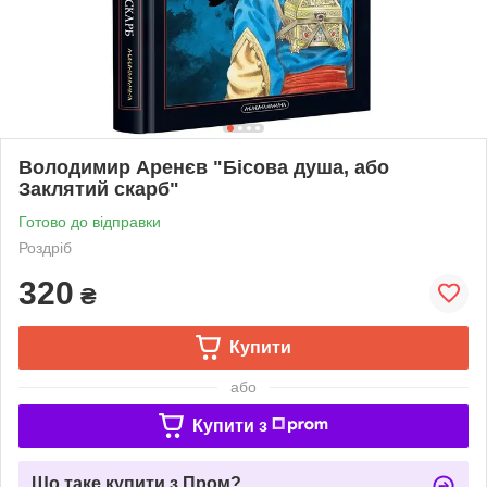
Володимир Аренєв "Бісова душа, або
Заклятий скарб"
Готово до відправки
Роздріб
320
₴
Купити
або
Купити з
Що таке купити з Пром?