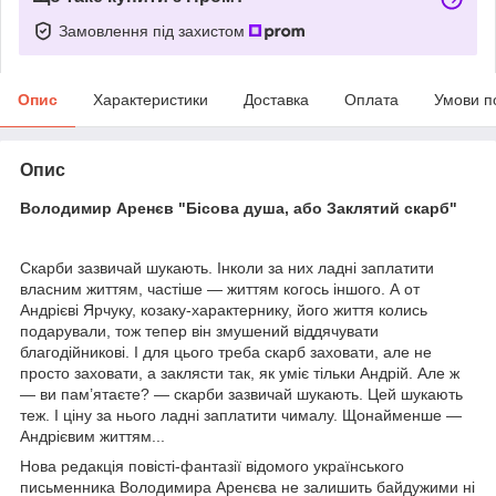
Замовлення під захистом
Опис
Характеристики
Доставка
Оплата
Умови п
Опис
Володимир Аренєв "Бісова душа, або Заклятий скарб"
Скарби зазвичай шукають. Інколи за них ладні заплатити
влас­ним життям, частіше — життям когось іншого. А от
Андрієві Ярчуку, козаку-характернику, його життя колись
подарували, тож тепер він змушений віддячувати
благодійникові. І для цього треба скарб заховати, але не
просто заховати, а заклясти так, як уміє тільки Андрій. Але ж
— ви пам’ятаєте? — скарби зазвичай шукають. Цей шукають
теж. І ціну за нього ладні заплатити чималу. Щонай­менше —
Андрієвим життям...
Нова редакція повісті-фантазії відомого українського
письменника Володимира Аренєва не залишить байдужими ні