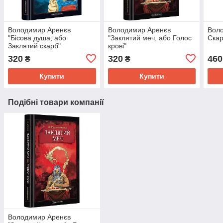
Володимир Аренєв
Володимир Аренєв
Воло
"Бісова душа, або
"Заклятий меч, або Голос
Скар
Заклятий скарб"
крові"
320
320
460
₴
₴
Купити
Купити
Подібні товари компанії
Володимир Аренєв