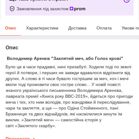
Замовлення під захистом
Опис
Характеристики
Доставка
Оплата
Умови п
Опис
Володимир Аренєв "Заклятий меч, або Голос крові"
Було це в часи прадавні, нині призабуті. Ходили тоді по землі
герої й потвори, і перших не завжди вдавалося відрізнити від
других. А слово в ті часи бувало гострішим за меч, хоч і мечі
вміли тоді промовити своє гостре слово... У новій повісті
знаного українського письменника Володимира Аренєва,
лавреата премії «Книга року ВВС-2019», йдеться про пригоди
меча і тих, хто ним володів, про мандрівки й переслідування,
чари та закляття, а ще — про Одіна Стойменного, пані
Брамницю та двох відчайдухів, які насмілилися кинути їм
виклик. «Заклятий меч» — самостійна історія у
світі «Заклятого скарбу».
Приховати