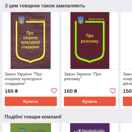
З цим товаром також замовляють
Закон України "Про
Закон України “Про
Зако
охорону культурної
рекламу”
опер
спадщини"
діял
160
160
150
₴
₴
Купити
Купити
Подібні товари компанії