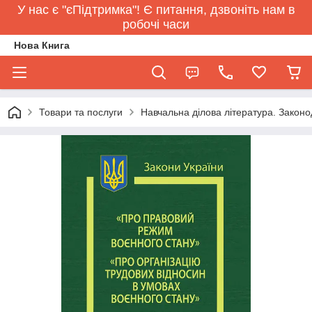
У нас є "єПідтримка"! Є питання, дзвоніть нам в
робочі часи
Нова Книга
Товари та послуги
Навчальна ділова література. Законо