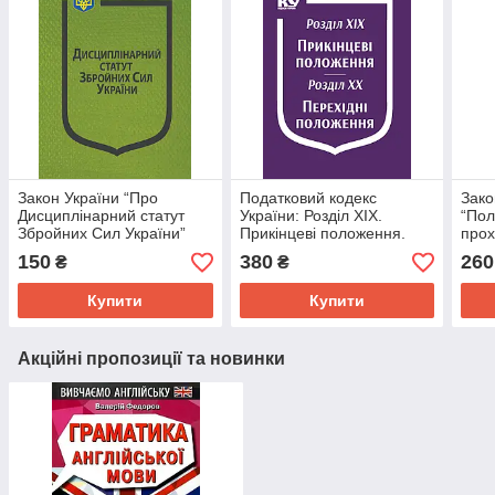
Закон України “Про
Податковий кодекс
Зако
Дисциплінарний статут
України: Розділ XIX.
“По
Збройних Сил України”
Прикінцеві положення.
про
Розділ XX. Перехідні
гром
150
380
260
₴
₴
положення
війс
збро
Купити
Купити
Акційні пропозиції та новинки