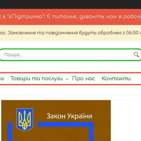
с є "єПідтримка"! Є питання, дзвоніть нам в робочі
час. Замовлення та повідомлення будуть оброблені з 06:00 
на
Товари та послуги
Про нас
Контакти