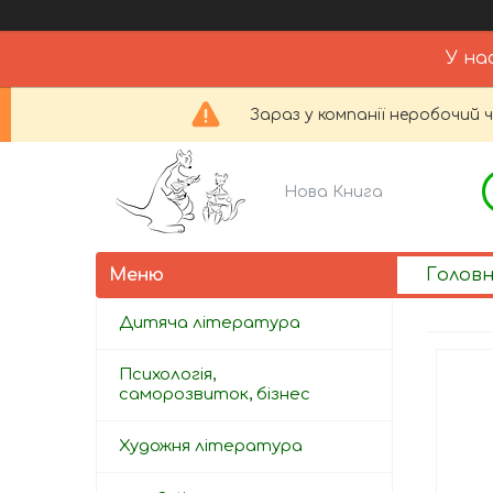
У на
Зараз у компанії неробочий 
Нова Книга
Голов
Дитяча література
Психологія,
саморозвиток, бізнес
Художня література