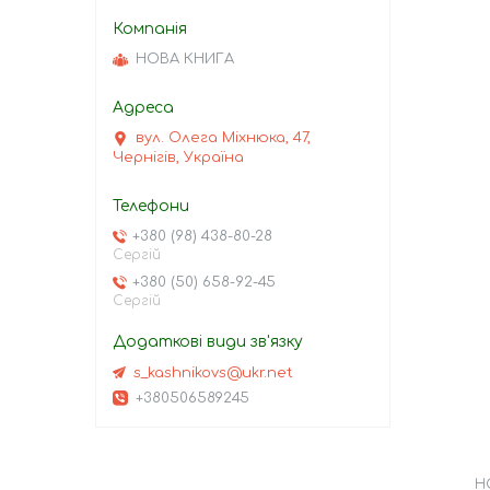
НОВА КНИГА
вул. Олега Міхнюка, 47,
Чернігів, Україна
+380 (98) 438-80-28
Сергій
+380 (50) 658-92-45
Сергій
s_kashnikovs@ukr.net
+380506589245