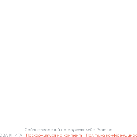
Сайт створений на маркетплейсі
Prom.ua
НОВА КНИГА |
Поскаржитися на контент
|
Політика конфіденційнос