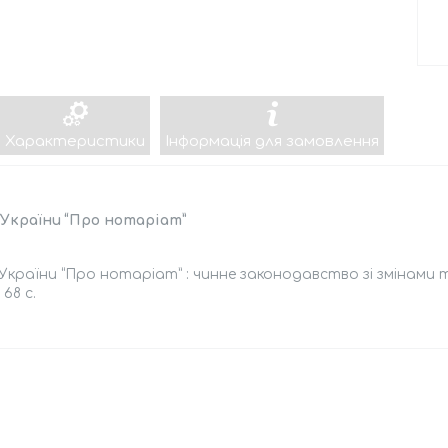
Характеристики
Інформація для замовлення
 України “Про нотаріат”
України “Про нотаріат” : чинне законодавство зі змінами та 
 68 с.