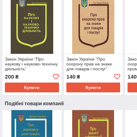
Закон України “Про
Закон України “Про
Зако
наукову і науково-технічну
охорону прав на знаки
охор
діяльність”
для товарів і послуг”
пром
200
140
140
₴
₴
Купити
Купити
Подібні товари компанії