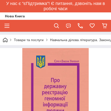
У нас є "єПідтримка"! Є питання, дзвоніть нам в
робочі часи
Нова Книга
Товари та послуги
Навчальна ділова література. Законо