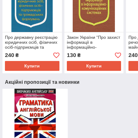
Про державну реєстрацію
Закон України “Про захист
Про 
юридичних осіб, фізичних
інформації в
речо
осіб-підприємців та
інформаційно-
майн
громадських формувань
комунікаційних системах”
240
130
240
₴
₴
Купити
Купити
Акційні пропозиції та новинки