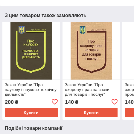
З цим товаром також замовляють
Закон України “Про
Закон України “Про
Зако
наукову і науково-технічну
охорону прав на знаки
охор
діяльність”
для товарів і послуг”
пром
200
140
140
₴
₴
Купити
Купити
Подібні товари компанії