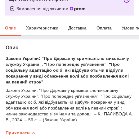
Замовлення під захистом
Опис
Характеристики
Доставка
Оплата
Умови п
Опис
Закони України: “Про Державну кримінально-виконавчу
службу України”, “Про попереднє ув’язнення”, “Про
соціальну адаптацію осіб, які відбувають чи відбули
покарання у виді обмеження волі або позбавлення волі
на певний строк”
Закони України: “Про Державну кримінально-виконавчу
службу України”, “Про попереднє ув’язнення”, “Про соціальну
адаптацію осіб, які відбувають чи відбули покарання у виді
обмеження волі або позбавлення волі на певний строк” :
чинне законодавство зі змінами та допов.: – К.: ПАЛИВОДА А.
В., 2024. – 56 с. – (Закони України).
Приховати