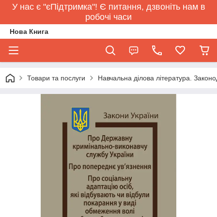
У нас є "єПідтримка"! Є питання, дзвоніть нам в
робочі часи
Нова Книга
Товари та послуги
Навчальна ділова література. Законо