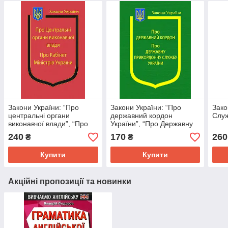
Закони України: “Про
Закони України: “Про
Зако
центральні органи
державний кордон
Служ
виконавчої влади”, “Про
України”, “Про Державну
Кабінет Міністрів України”
прикордонну службу
240
170
260
₴
₴
України”
Купити
Купити
Акційні пропозиції та новинки