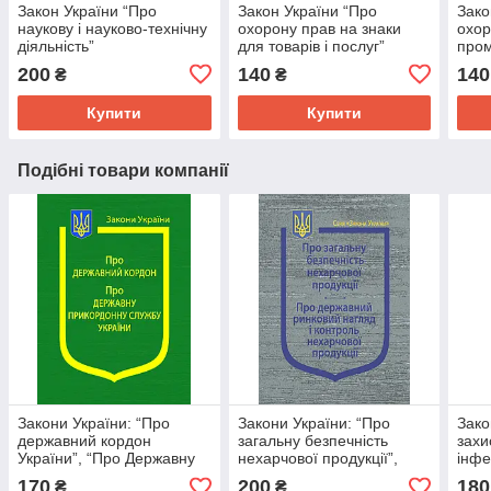
Закон України “Про
Закон України “Про
Зако
наукову і науково-технічну
охорону прав на знаки
охор
діяльність”
для товарів і послуг”
пром
200
140
140
₴
₴
Купити
Купити
Подібні товари компанії
Закони України: “Про
Закони України: “Про
Зако
державний кордон
загальну безпечність
захи
України”, “Про Державну
нехарчової продукції”,
інфе
прикордонну службу
“Про державний ринковий
170
200
180
₴
₴