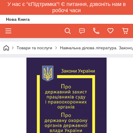
У нас є "єПідтримка"! Є питання, дзвоніть нам в
робочі часи
Нова Книга
Товари та послуги
Навчальна ділова література. Законо