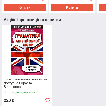
України”
нагляд і контроль
нехарчової продукції”
Купити
Купити
Акційні пропозиції та новинки
Граматика англійської мови.
Доступно і Просто.
В.Федоров
Готово до відправки
220
₴