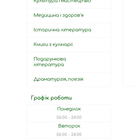
Культура і мистецтво
Медицина і здоров'я
Історична література
Книги з кулінарії
Подарункова
література
Драматургія, поезія
Графік роботи
Понеділок
06:00
24:00
Вівторок
06:00
24:00