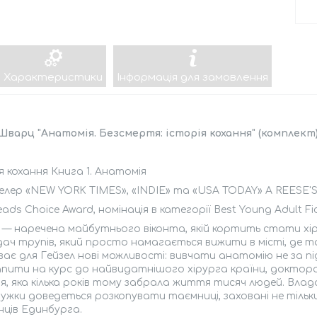
Характеристики
Інформація для замовлення
варц "Анатомія. Безсмертя: історія кохання" (комплект
я кохання Книга 1. Анатомія
елер «NEW YORK TIMES», «INDIE» та «USA TODAY» A REESE'
ads Choice Award, номінація в категорії Best Young Adult Fic
 — наречена майбутнього віконта, якій кортить стати хір
ач трупів, який просто намагається вижити в місті, де та
ває для Гейзел нові можливості: вивчати анатомію не за п
ити на курс до найвидатнішого хірурга країни, доктора 
ія, яка кілька років тому забрала життя тисяч людей. Вла
жки доведеться розкопувати таємниці, заховані не тільки 
нців Единбурга.