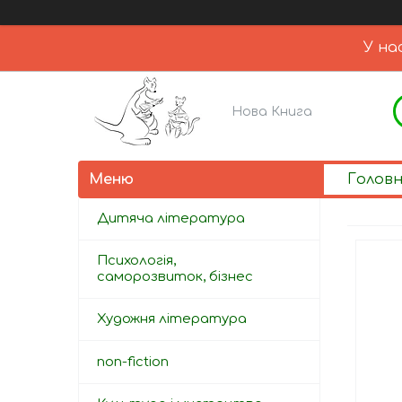
У на
Нова Книга
Голов
Дитяча література
Психологія,
саморозвиток, бізнес
Художня література
non-fiction