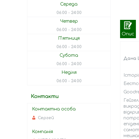
Середа
06:00
24:00
Четвер
06:00
24:00
Опис
Пʼятниця
06:00
24:00
Субота
Дана Ш
06:00
24:00
Неділя
Історі
06:00
24:00
Бестс
Goodre
Контакти
Гейзел
викрад
відкри
Сергей
потрап
епідем
самоту
мешка