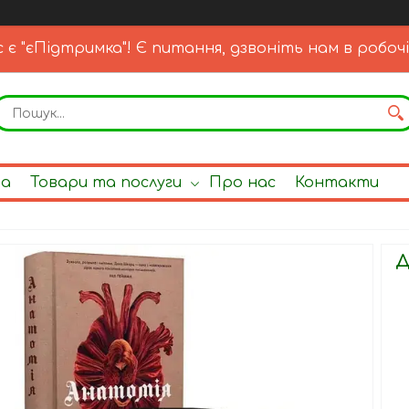
с є "єПідтримка"! Є питання, дзвоніть нам в робочі
на
Товари та послуги
Про нас
Контакти
Д