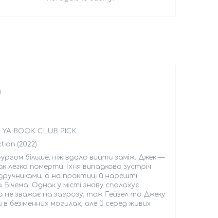
)
S YA BOOK CLUB PICK
tion (2022)
ургом більше, ніж вдало вийти заміж. Джек —
к легко померти. Їхня випадкова зустріч
ідручниками, а на практиці й нарешті
Бічема. Однак у місті знову спалахує
да не зважає на загрозу, тож Гейзел та Джеку
в безіменних могилах, але й серед живих