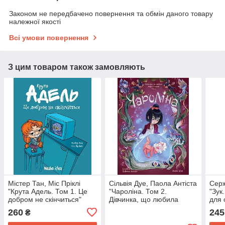
Законом не передбачено повернення та обмін даного товару
належної якості
Всі умови повернення
З цим товаром також замовляють
Містер Тан, Міс Пріклі
Сільвія Дуе, Паола Антіста
Серж
"Крута Адель. Том 1. Це
"Чароліна. Том 2.
"Зук
добром не скінчиться"
Дівчинка, що любила
для 
звіромонстрів"
260
245
₴