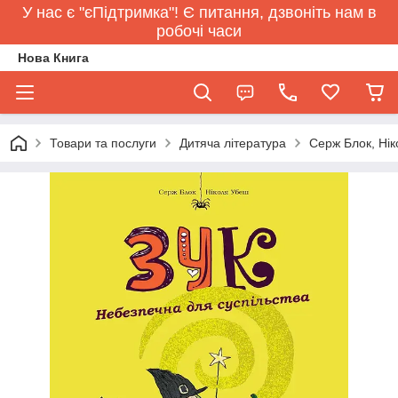
У нас є "єПідтримка"! Є питання, дзвоніть нам в
робочі часи
Нова Книга
Товари та послуги
Дитяча література
Серж Блок, Нік