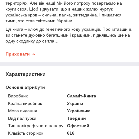
територіях. Але він наш! Ми його потроху повертаємо на
круги своя. Щоб відчувати, що в наших жилах нуртує
українська кров – сильна, палка, життєдайна. І пишатися
тими, хто став світочами України.
Ця книга – ключ до генетичного коду українців. Прочитавши її,
ви станете духовно багатшими і кращими, піднявшись ще на
одну сходинку до світла…
Приховати
Характеристики
Основні атрибути
Виробник
Самміт-Книга
Країна виробник
Україна
Мова видання
Українська
Вид палітурки
Твердий
Тип поліграфічного паперу
Офсетний
Кількість сторінок
616