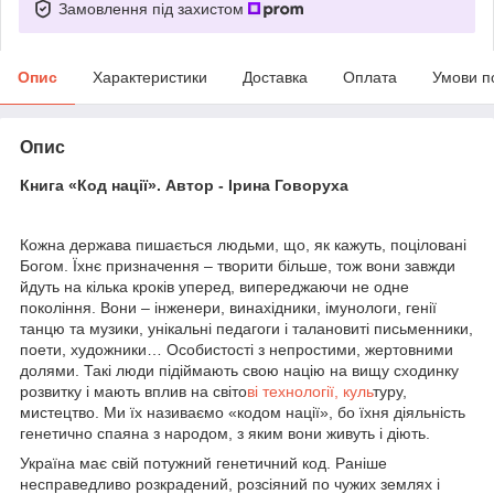
Замовлення під захистом
Опис
Характеристики
Доставка
Оплата
Умови п
Опис
Книга «Код нації». Автор - Ірина Говоруха
Кожна держава пишається людьми, що, як кажуть, поціловані
Богом. Їхнє призначення – творити більше, тож вони завжди
йдуть на кілька кроків уперед, випереджаючи не одне
покоління. Вони – інженери, винахідники, імунологи, генії
танцю та музики, унікальні педагоги і талановиті письменники,
поети, художники… Особистості з непростими, жертовними
долями. Такі люди підіймають свою націю на вищу сходинку
розвитку і мають вплив на світо
ві технології, куль
туру,
мистецтво. Ми їх називаємо «кодом нації», бо їхня діяльність
генетично спаяна з народом, з яким вони живуть і діють.
Україна має свій потужний генетичний код. Раніше
несправедливо розкрадений, розсіяний по чужих землях і