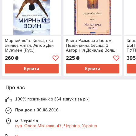
Мирний воїн. Книга, яка
Книга Розмови з Богом.
Кни
змінює життя. Автор Ден
Незвичайна бесіда. 1.
БЫТ
Міллмен (Рус.)
Автор Ніл Дональд Волш
ПУТ
(переплетить твердий)
(Укр.) (обкладинка м`яка)
Авто
260
225
395
₴
₴
(Рус
Купити
Купити
Про нас
100% позитивних з 364 відгуків за рік
Працює з 30.08.2016
м. Чернігів
вул. Олега Міхнюка, 47, Чернігів, Україна