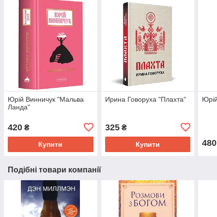
Юрій Винничук "Мальва
Ирина Говоруха "Плахта"
Юрій 
Ланда"
420
325
₴
₴
480
Купити
Купити
Подібні товари компанії