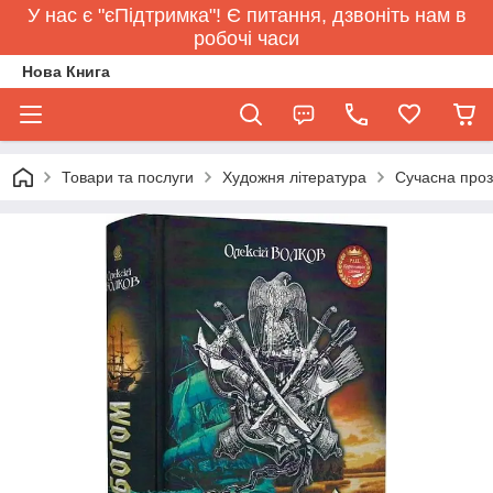
У нас є "єПідтримка"! Є питання, дзвоніть нам в
робочі часи
Нова Книга
Товари та послуги
Художня література
Сучасна про