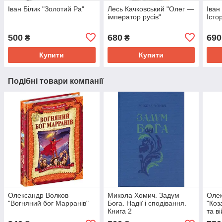
Іван Білик "Золотий Ра"
Лесь Качковський "Олег —
Іван
імператор русів"
Істо
500
680
690
₴
₴
Купити
Купити
Подібні товари компанії
Олександр Волков
Микола Хомич. Задум
Олек
"Вогняний бог Марранів"
Бога. Надії і сподівання.
"Коз
Книга 2
та в
Геть