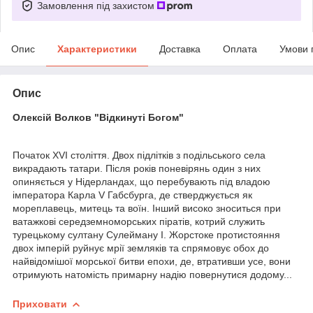
Замовлення під захистом
Опис
Характеристики
Доставка
Оплата
Умови 
Опис
Олексій Волков "Відкинуті Богом"
Початок XVI століття. Двох підлітків з подільського села
викрадають татари. Після років поневірянь один з них
опиняється у Нідерландах, що перебувають під владою
імператора Карла V Габсбурга, де стверджується як
мореплавець, митець та воїн. Інший високо зноситься при
ватажкові середземноморських піратів, котрий служить
турецькому султану Сулейману І. Жорстоке протистояння
двох імперій руйнує мрії земляків та спрямовує обох до
найвідомішої морської битви епохи, де, втративши усе, вони
отримують натомість примарну надію повернутися додому...
Приховати