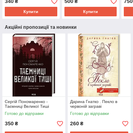
340
500
750
₴
₴
Мілі
164
Купити
Купити
Акційні пропозиції та новинки
Сергій Пономаренко -
Дарина Гнатко . Пекло в
Таємниці Великої Тиші
червоній заграві
Готово до відправки
Готово до відправки
350
260
₴
₴