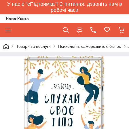
У нас є "єПідтримка"! Є питання, дзвоніть нам в
робочі часи
Нова Книга
Товари та послуги
Психологія, саморозвиток, бізнес