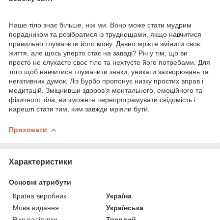
Наше тіло знає більше, ніж ми. Воно може стати мудрим
порадником та розібратися із труднощами, якщо навчитися
правильно тлумачити його мову. Давно мрієте змінити своє
життя, але щось уперто стає на заваді? Річ у тім, що ви
просто не слухаєте своє тіло та нехтуєте його потребами. Для
того щоб навчитися тлумачити знаки, уникати захворювань та
негативних думок, Ліз Бурбо пропонує низку простих вправ і
медитацій. Зміцнивши здоров’я ментального, емоційного та
фізичного тіла, ви зможете перепрограмувати свідомість і
нарешті стати тим, ким завжди мріяли бути.
Приховати
Характеристики
Основні атрибути
Країна виробник
Україна
Мова видання
Українська
Вид палітурки
Твердий