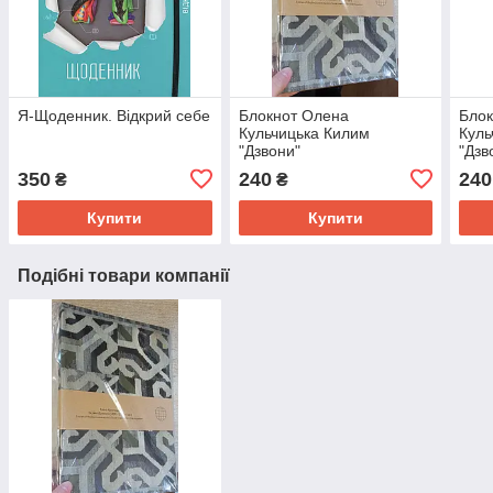
Я-Щоденник. Відкрий себе
Блокнот Олена
Бло
Кульчицька Килим
Куль
"Дзвони"
"Дзв
350
240
240
₴
₴
Купити
Купити
Подібні товари компанії