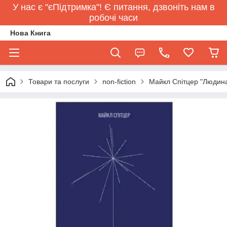
У нас є "єПідтримка"! Є питання, дзвоніть нам в
робочі часи
Нова Книга
Товари та послуги
non-fiction
Майкл Спітцер "Людина 