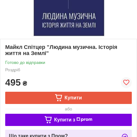
Майкл Спітцер "Людина музична. Історія
життя на Землі"
Готово до відправки
Роздріб
495
₴
Купити
або
Купити з
Що таке купити з Пром?