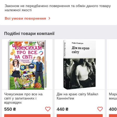
Законом не передбачено повернення та обмін даного товару
належної якості
Всі умови повернення
Подібні товари компанії
Чомусикам про все на
Дім на краю світу Майкл
Мари
світі у запитаннях і
Каннінґем
миш
відповідях
550
440
400
₴
₴