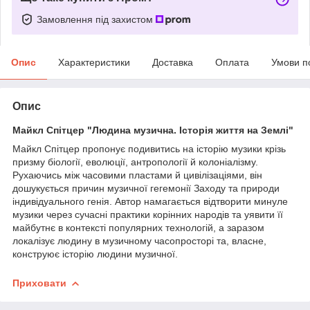
Замовлення під захистом
Опис
Характеристики
Доставка
Оплата
Умови п
Опис
Майкл Спітцер "Людина музична. Історія життя на Землі"
Майкл Спітцер пропонує подивитись на історію музики крізь
призму біології, еволюції, антропології й колоніалізму.
Рухаючись між часовими пластами й цивілізаціями, він
дошукується причин музичної гегемонії Заходу та природи
індивідуального генія. Автор намагається відтворити минуле
музики через сучасні практики корінних народів та уявити її
майбутнє в контексті популярних технологій, а заразом
локалізує людину в музичному часопросторі та, власне,
конструює історію людини музичної.
Приховати