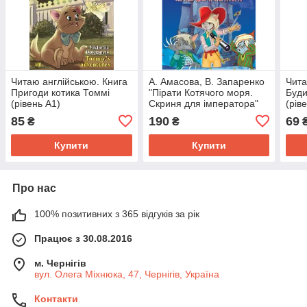
Читаю англійською. Книга
А. Амасова, В. Запаренко
Чита
Пригоди котика Томмі
"Пірати Котячого моря.
Буди
(рівень А1)
Скриня для імператора"
(рів
85
190
69
₴
₴
Купити
Купити
Про нас
100% позитивних з 365 відгуків за рік
Працює з 30.08.2016
м. Чернігів
вул. Олега Міхнюка, 47, Чернігів, Україна
Контакти