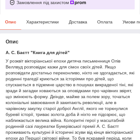
Замовлення під захистом
Опис
Характеристики
Доставка
Оплата
Умови п
Опис
А. С. Баєтт "Книга для дітей"
У розквіт вікторіанської епохи дитяча письменниця Олів
Веллвуд розповідає казки для сімох своїх дітей. Якщо
розповідати достатньо переконливо, ніхто не здогадається, які
родинні трагедії криються за історіями про дітей, що
спускаються в підземне царство в пошуках викраденої тіні, які
зради й загадки ховаються за оповідками про чарівних звірят,
що змінюють форму. Деінде, майже за полем зору, точаться
колоніальні завоювання й закипають революції, але в
чарівному закутку старої доброї Англії, якого не торкнулися
буревії історії, триває золота доба й ніхто не підозрює, що
наближається велика війна. Колоритні герої у масштабній
родинній сазі лауреатки Букерівської премії А. С. Баєтт
проживають культурні й історичні зсуви від кінця вікторіанської
епохи до Першої світової війни. То був яскравий період, коли