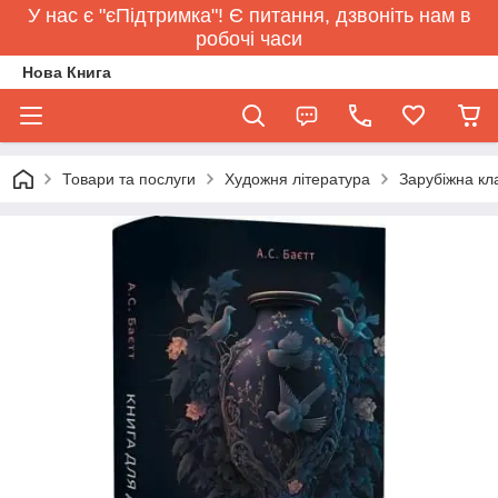
У нас є "єПідтримка"! Є питання, дзвоніть нам в
робочі часи
Нова Книга
Товари та послуги
Художня література
Зарубіжна кл