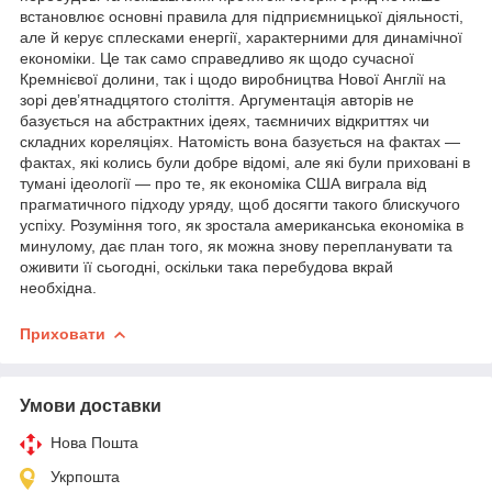
встановлює основні правила для підприємницької діяльності,
але й керує сплесками енергії, характерними для динамічної
економіки. Це так само справедливо як щодо сучасної
Кремнієвої долини, так і щодо виробництва Нової Англії на
зорі дев’ятнадцятого століття. Аргументація авторів не
базується на абстрактних ідеях, таємничих відкриттях чи
складних кореляціях. Натомість вона базується на фактах —
фактах, які колись були добре відомі, але які були приховані в
тумані ідеології — про те, як економіка США виграла від
прагматичного підходу уряду, щоб досягти такого блискучого
успіху. Розуміння того, як зростала американська економіка в
минулому, дає план того, як можна знову перепланувати та
оживити її сьогодні, оскільки така перебудова вкрай
необхідна.
Приховати
Умови доставки
Нова Пошта
Укрпошта