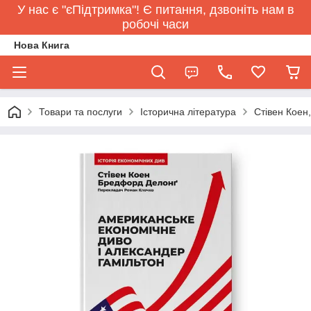
У нас є "єПідтримка"! Є питання, дзвоніть нам в
робочі часи
Нова Книга
Товари та послуги
Історична література
Стівен Коен