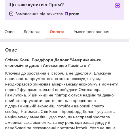
Що таке купити з Пром?
Замовлення під захистом
Опис
Доставка
Оплата
Умови повернення
Опис
Стівен Коен, Бредфорд Делонг "Американське
економічне диво і Александер Гамільтон"
Ключем до зростання є історія, а не ідеологія. Блискуче
написана та аргументована книга показує, як уряд
неодноразово змінював американську економіку з моменту
першої фундаментальної перебудови Олександра
Гамільтона. У цій книзі не повторюються надійні та давно
прийняті аргументи про те, що для процвітання
підприємницькій економіці потрібен широкий спектр
свобод. Натомість Стів Коен і Бредфорд Делонґ усувають
національну амнезію щодо того, як насправді зростала
американська економіка та яку роль відігравав уряд у її
перебудові та пожвавленні протягом історії. Уряд не лише