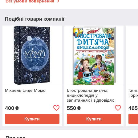
Всі умови повернення
Подібні товари компанії
Міхаель Енде Момо
Ілюстрована дитяча
Книг
енциклопедія у
Горі
запитаннях і відповідях
400
550
465
₴
₴
Купити
Купити