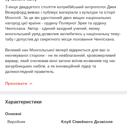
З кінця двадцятого століття колумбійський антрополог Джек
Везерфорд вивчає і публікує матеріали з культури та історії
Монголії. За це він удостоєний двох вищих національних
нагород цієї країни - ордену Полярної Зірки та ордену
Чингісхана. Автор - єдиний західний учений, якому
монгольський уряд дозволив заглибитись у національну тему-
табу і допустив до секретного місця поховання Чингісхана.
Великий хан Монгольської імперії відкриється для вас із
неочікуваної сторони - не як невблаганний, кровожерливий
варвар, який очолював кінні загони воїнів-кочівників під час
загарбницьких набігів, а як інноваційний лідер та
далекоглядний правитель.
Приховати
Характеристики
Основні
Виробник
Клуб Сімейного Дозвілля