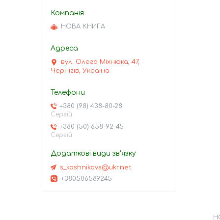
НОВА КНИГА
вул. Олега Міхнюка, 47,
Чернігів, Україна
+380 (98) 438-80-28
Сергій
+380 (50) 658-92-45
Сергій
s_kashnikovs@ukr.net
+380506589245