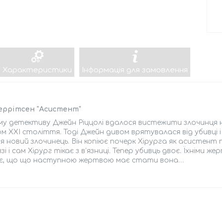
Характеристики
Інформація для замовлення
Ґеррітсен "Асистент"
му детективу Джейн Ріццолі вдалося вистежити злочинця на
ом ХХI століття. Тоді Джейн дивом врятувалася від убивці 
ся новий злочинець. Він копіює почерк Хірурга як асистент
зі і сам Хірург тікає з в’язниці. Тепер убивць двоє. Їхніми ж
іє, що що наступною жертвою має стати вона…