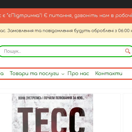
с є "єПідтримка"! Є питання, дзвоніть нам в робочі
час. Замовлення та повідомлення будуть оброблені з 06:00 
на
Товари та послуги
Про нас
Контакти