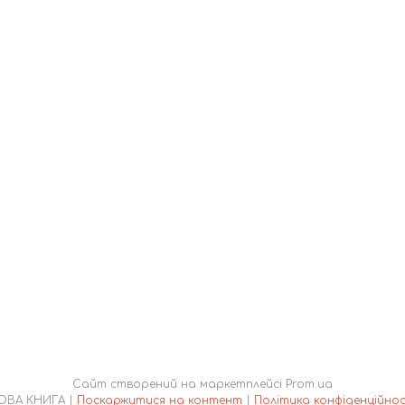
Сайт створений на маркетплейсі
Prom.ua
НОВА КНИГА |
Поскаржитися на контент
|
Політика конфіденційнос