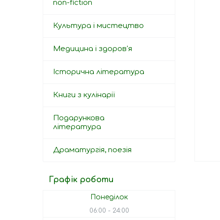
non-fiction
Культура і мистецтво
Медицина і здоров'я
Історична література
Книги з кулінарії
Подарункова
література
Драматургія, поезія
Графік роботи
Понеділок
06:00
24:00