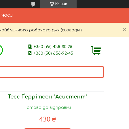
Кошик
 часи
найближчого робочого дня (сьогодні).
+380 (98) 438-80-28
+380 (50) 658-92-45
Тесс Ґеррітсен "Асистент"
Готово до відправки
430 ₴