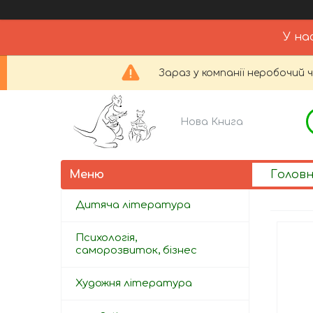
У на
Зараз у компанії неробочий 
Нова Книга
Голов
Дитяча література
Психологія,
саморозвиток, бізнес
Художня література