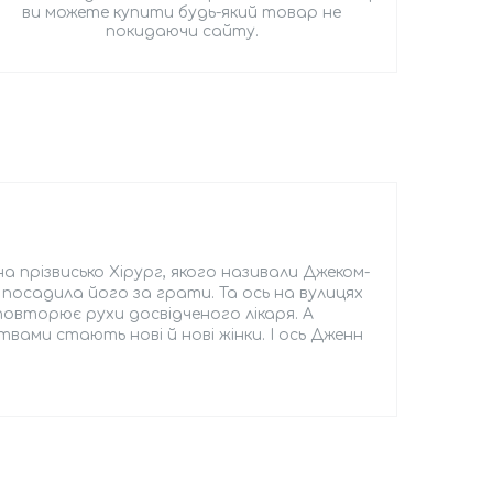
ви можете купити будь-який товар не
покидаючи сайту.
 прізвисько Хірург, якого називали Джеком-
і посадила його за грати. Та ось на вулицях
 повторює рухи досвідченого лікаря. А
ертвами стають нові й нові жінки. І ось Дженн