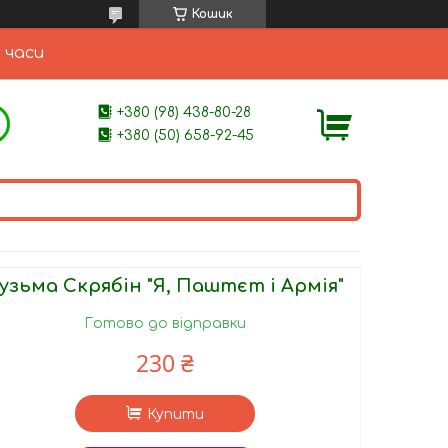
Кошик
 часи
+380 (98) 438-80-28
+380 (50) 658-92-45
узьма Скрябін "Я, Паштєт і Армія"
Готово до відправки
230 ₴
Купити