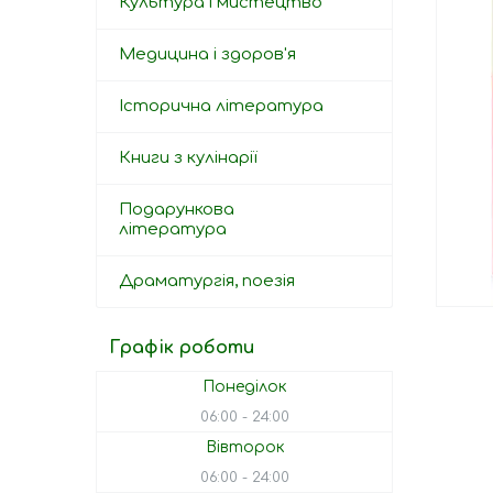
Культура і мистецтво
Медицина і здоров'я
Історична література
Книги з кулінарії
Подарункова
література
Драматургія, поезія
Графік роботи
Понеділок
06:00
24:00
Вівторок
06:00
24:00