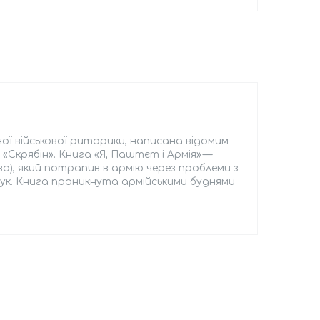
ої військової риторики, написана відомим
 «Скрябін». Книга «Я, Паштєт і Армія» —
а), який потрапив в армію через проблеми з
аук. Книга проникнута армійськими буднями