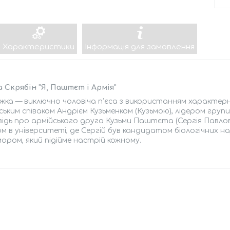
Характеристики
Інформація для замовлення
 Скрябін "Я, Паштєт і Армія"
жка — виключно чоловіча п’єса з використанням характерн
ським співаком Андрієм Кузьменком (Кузьмою), лідером групи
ідь про армійського друга Кузьми Паштєта (Сергія Павлов
м в університеті, де Сергій був кандидатом біологічних н
ором, який підійме настрій кожному.