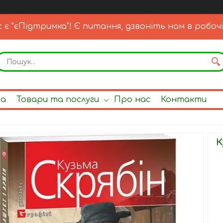
с є "єПідтримка"! Є питання, дзвоніть нам в робочі
на
Товари та послуги
Про нас
Контакти
К