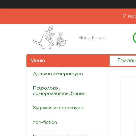
У на
Нова Книга
Голов
Дитяча література
Психологія,
саморозвиток, бізнес
Художня література
non-fiction