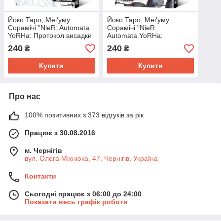
Йоко Таро, Меґуму
Йоко Таро, Меґуму
Сорамічі "NieR: Automata.
Сорамічі "NieR:
YoRHa: Протокол висадки
Automata.YoRHa:
в Перл-Гарбор. Том 3"
Протокол висадки в Перл-
240
240
₴
₴
Гарбор. Том 2"
Купити
Купити
Про нас
100% позитивних з 373 відгуків за рік
Працює з 30.08.2016
м. Чернігів
вул. Олега Міхнюка, 47, Чернігів, Україна
Контакти
Сьогодні працює з 06:00 до 24:00
Показати весь графік роботи