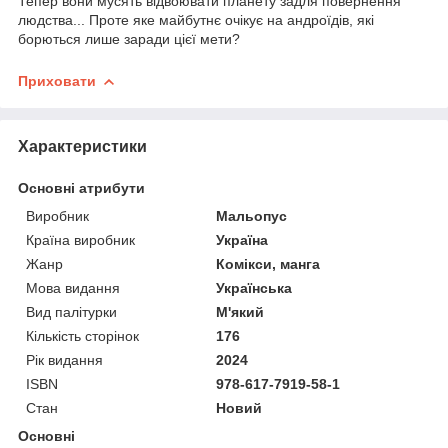
Тепер вони мусять відвоювати планету задля повернення
людства... Проте яке майбутнє очікує на андроїдів, які
борються лише заради цієї мети?
Приховати
Характеристики
Основні атрибути
Виробник
Мальопус
Країна виробник
Україна
Жанр
Комікси, манга
Мова видання
Українська
Вид палітурки
М'який
Кількість сторінок
176
Рік видання
2024
ISBN
978-617-7919-58-1
Стан
Новий
Основні