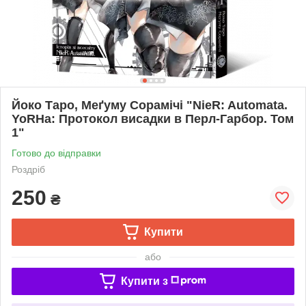
Йоко Таро, Меґуму Сорамічі "NieR: Automata.
YoRHa: Протокол висадки в Перл-Гарбор. Том
1"
Готово до відправки
Роздріб
250
₴
Купити
або
Купити з