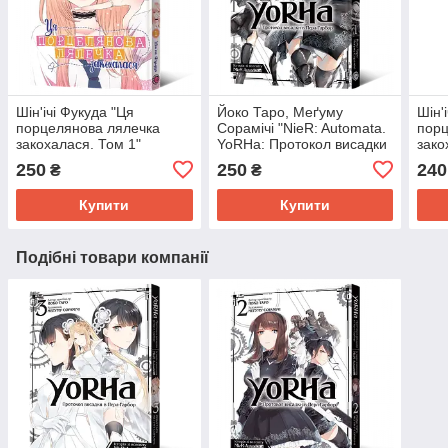
Шін'ічі Фукуда "Ця
Йоко Таро, Меґуму
Шін'
порцелянова лялечка
Сорамічі "NieR: Automata.
порц
закохалася. Том 1"
YoRHa: Протокол висадки
зако
в Перл-Гарбор. Том 1"
250
250
240
₴
₴
Купити
Купити
Подібні товари компанії