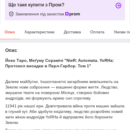
Що таке купити з Пром?
Замовлення під захистом
Опис
Характеристики
Доставка
Оплата
Умови п
Опис
Йоко Таро, Меґуму Сорамічі "NieR: Automata. YoRHa:
Протокол висадки в Перл-Гарбор. Том 1"
Далеке майбутнє. Іншопланетні загарбники вивільняють на
Землю нове озброєння — машинні форми життя. Людство,
змушене тікати на поверхню Місяця, створює бойових
андроїдів, які формують армію сил спротиву.
11941 рік нашої ери. Довготривала війна проти машин зайшла
в глухий кут. Аби здобути ініціативу, людство розробляє новий
загін жінок-андроїдів YoRHa й відправляє його боронити
Землю.