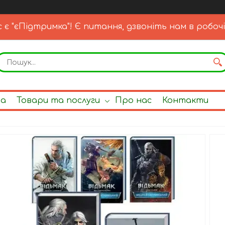
с є "єПідтримка"! Є питання, дзвоніть нам в робочі
на
Товари та послуги
Про нас
Контакти