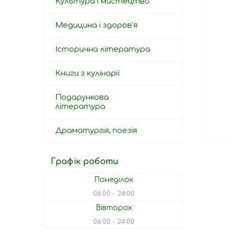
Культура і мистецтво
Медицина і здоров'я
Історична література
Книги з кулінарії
Подарункова
література
Драматургія, поезія
Графік роботи
Понеділок
06:00
24:00
Вівторок
06:00
24:00