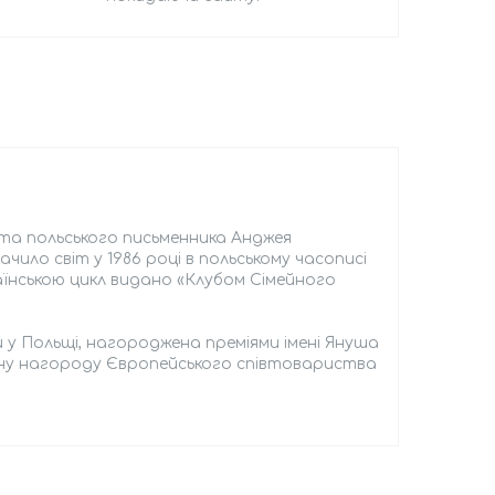
ьта польського письменника Анджея
ило світ у 1986 році в польському часописі
аїнською цикл видано «Клубом Сімейного
 у Польщі, нагороджена преміями імені Януша
есну нагороду Європейського співтовариства