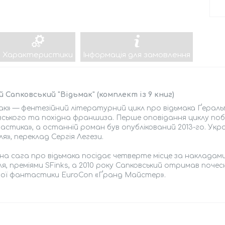
Характеристики
Інформація для замовлення
 Сапковський "Відьмак" (комплект із 9 книг)
ак» — фентезійний літературний цикл про відьмака Ґерал
ського та похідна франшиза. Перше оповідання циклу побач
стика», а останній роман був опублікований 2013-го. Укр
ля», переклад Сергія Легези.
на сага про відьмака посідає четверте місце за накладами
я, преміями SFinks, а 2010 року Сапковський отримав поч
вої фантастики EuroCon «Ґранд Майстер».