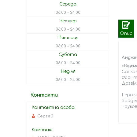
Середа
06:00
24:00
Четвер
06:00
24:00
Опис
Пʼятниця
06:00
24:00
Субота
Анджей
06:00
24:00
«Відьм
Неділя
Сапков
«Фанта
06:00
24:00
Дозвіл
Контакти
Героїч
Зайдел
науко
Сергей