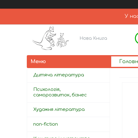
У на
Нова Книга
Голов
Дитяча література
Психологія,
саморозвиток, бізнес
Художня література
non-fiction