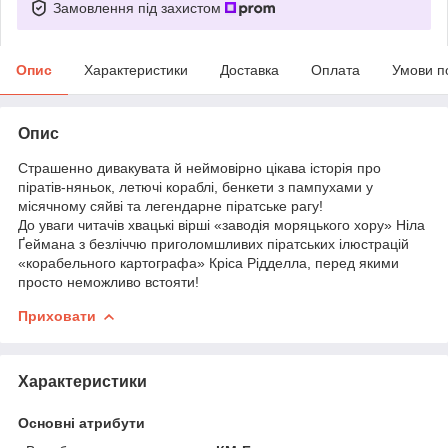
Замовлення під захистом
Опис
Характеристики
Доставка
Оплата
Умови п
Опис
Страшенно дивакувата й неймовірно цікава історія про
піратів-няньок, летючі кораблі, бенкети з пампухами у
місячному сяйві та легендарне піратське рагу!
До уваги читачів хвацькі вірші «заводія моряцького хору» Ніла
Ґеймана з безліччю приголомшливих піратських ілюстрацій
«корабельного картографа» Кріса Рідделла, перед якими
просто неможливо встояти!
Приховати
Характеристики
Основні атрибути