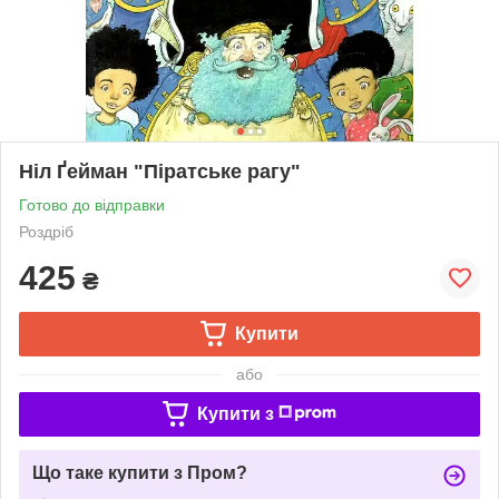
Ніл Ґейман "Піратське рагу"
Готово до відправки
Роздріб
425
₴
Купити
або
Купити з
Що таке купити з Пром?