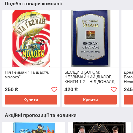
Подібні товари компанії
Ніл Гейман "На щастя,
БЕСІДИ З БОГОМ:
Дона
молоко"
НЕЗВИЧАЙНИЙ ДІАЛОГ.
Бого
КНИГИ 1-2 - НІЛ ДОНАЛД
Незв
УОЛШ
250
420
245
₴
₴
Купити
Купити
Акційні пропозиції та новинки