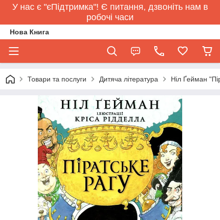
У нас є "єПідтримка"! Є питання, дзвоніть нам в
робочі часи
Нова Книга
Товари та послуги
Дитяча література
Ніл Ґейман "Пі