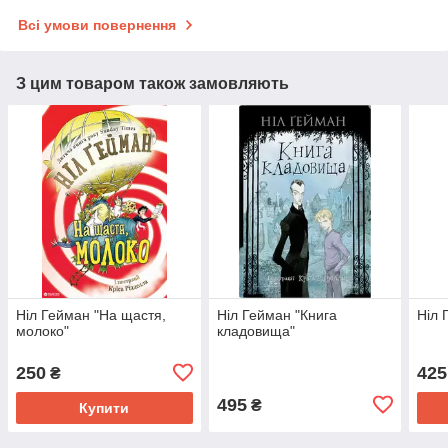
Всі умови повернення
З цим товаром також замовляють
Ніл Гейман "На щастя,
Ніл Гейман "Книга
Ніл 
молоко"
кладовища"
250
425
₴
495
₴
Купити