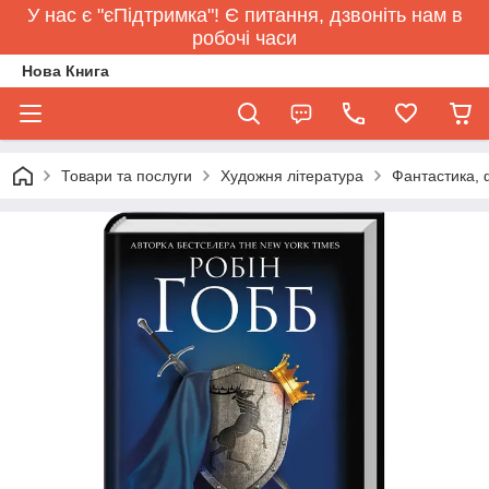
У нас є "єПідтримка"! Є питання, дзвоніть нам в
робочі часи
Нова Книга
Товари та послуги
Художня література
Фантастика, 