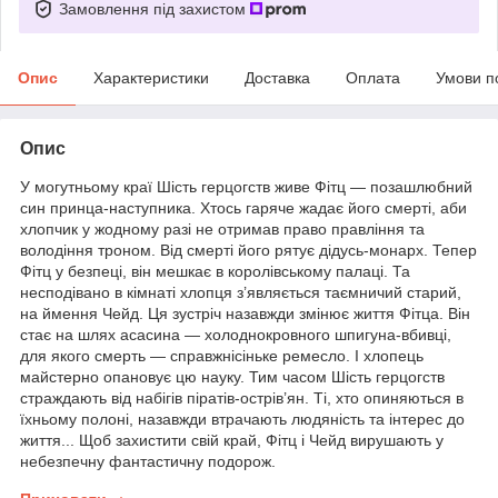
Замовлення під захистом
Опис
Характеристики
Доставка
Оплата
Умови п
Опис
У могутньому краї Шість герцогств живе Фітц — позашлюбний
син принца-наступника. Хтось гаряче жадає його смерті, аби
хлопчик у жодному разі не отримав право правління та
володіння троном. Від смерті його рятує дідусь-монарх. Тепер
Фітц у безпеці, він мешкає в королівському палаці. Та
несподівано в кімнаті хлопця з’являється таємничий старий,
на ймення Чейд. Ця зустріч назавжди змінює життя Фітца. Він
стає на шлях асасина — холоднокровного шпигуна-вбивці,
для якого смерть — справжнісіньке ремесло. І хлопець
майстерно опановує цю науку. Тим часом Шість герцогств
страждають від набігів піратів-острів’ян. Ті, хто опиняються в
їхньому полоні, назавжди втрачають людяність та інтерес до
життя... Щоб захистити свій край, Фітц і Чейд вирушають у
небезпечну фантастичну подорож.