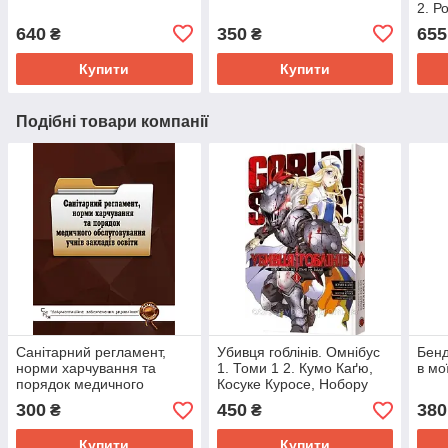
2. Р
640
350
655
₴
₴
Купити
Купити
Подібні товари компанії
Санітарний регламент,
Убивця гоблінів. Омнібус
Бенд
норми харчування та
1. Томи 1 2. Кумо Каґю,
в мо
порядок медичного
Косуке Куросе, Нобору
обслуговування учнів
Каннацукі. Malopus
300
450
380
₴
₴
закладів освіти
Купити
Купити