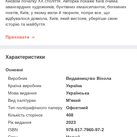
Києвом початку ХХ століття. Авторка покаже Київ очима
авангардних художників, бунтівних емансипанток, богемних
поетів, Київ, у якому жили й творили, попри все, що
відбувалося довкола, Київ, який вистояв, уберігши свою
історію та майбуття.
Приховати
Характеристики
Основні
Виробник
Видавництво Віхола
Країна виробник
Україна
Мова видання
Українська
Вид палітурки
М'який
Тип поліграфічного паперу
Офсетний
Кількість сторінок
408
Рік видання
2023
ISBN
978-617-7960-97-2
Стан
Новий