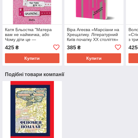
Катя Бльостка "Матера
Віра Агеєва «Марсіани на
Вол
вам не наймичка, або
Хрещатику. Літературний
«Сті
Чому діти це —
Київ початку XX століття»
з тр
прекрасно…"
депр
425
385
425
₴
₴
Купити
Купити
Подібні товари компанії