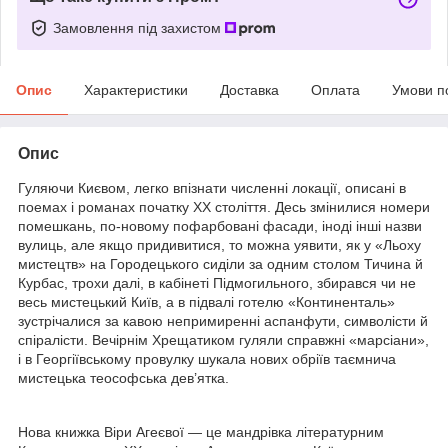
Замовлення під захистом
Опис
Характеристики
Доставка
Оплата
Умови п
Опис
Гуляючи Києвом, легко впізнати численні локації, описані в
поемах і романах початку ХХ століття. Десь змінилися номери
помешкань, по-новому пофарбовані фасади, іноді інші назви
вулиць, але якщо придивитися, то можна уявити, як у «Льоху
мистецтв» на Городецького сиділи за одним столом Тичина й
Курбас, трохи далі, в кабінеті Підмогильного, збирався чи не
весь мистецький Київ, а в підвалі готелю «Континенталь»
зустрічалися за кавою непримиренні аспанфути, символісти й
спіралісти. Вечірнім Хрещатиком гуляли справжні «марсіани»,
і в Георгіївському провулку шукала нових обріїв таємнича
мистецька теософська дев’ятка.
Нова книжка Віри Агеєвої — це мандрівка літературним