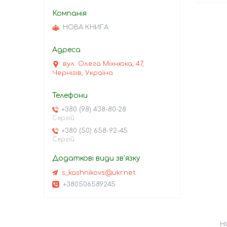
НОВА КНИГА
вул. Олега Міхнюка, 47,
Чернігів, Україна
+380 (98) 438-80-28
Сергій
+380 (50) 658-92-45
Сергій
s_kashnikovs@ukr.net
+380506589245