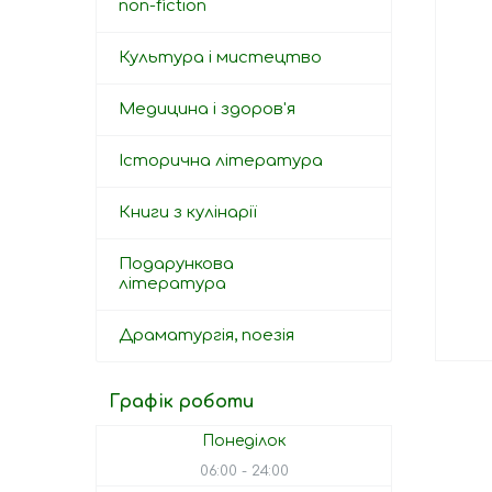
non-fiction
Культура і мистецтво
Медицина і здоров'я
Історична література
Книги з кулінарії
Подарункова
література
Драматургія, поезія
Графік роботи
Понеділок
06:00
24:00