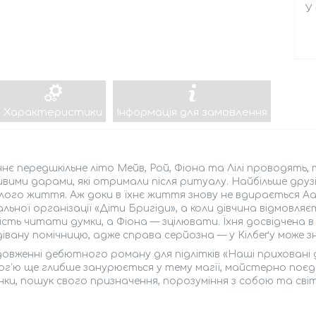
У
Характеристики
Інформація для замовлення
є передшкільне літо Мейв, Рой, Фіона та Лілі проводять
вими дарами, які отримали після ритуалу. Найбільше друз
ого життя. Аж доки в їхнє життя знову не вдирається А
льної організації «Діти Бригіди», а коли дівчина відмовл
сть читати думки, а Фіона — зцілювати. Їхня досвідчена 
івану помічницю, адже справа серйозна — у Кілбеґу може зн
овженні дебютного роману для підлітків «Наші приховані
г’ю ще глибше занурюється у тему магії, майстерно поєдн
ки, пошук свого призначення, порозуміння з собою та сві