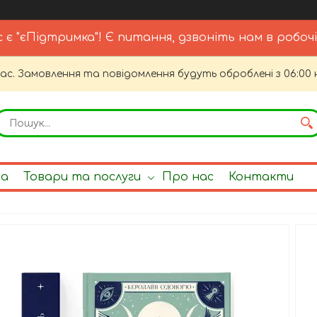
с є "єПідтримка"! Є питання, дзвоніть нам в робочі
час. Замовлення та повідомлення будуть оброблені з 06:00 
на
Товари та послуги
Про нас
Контакти