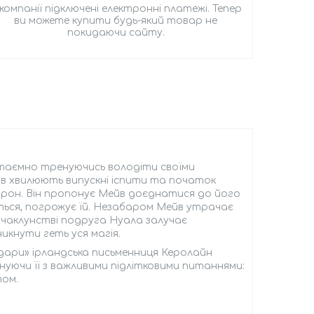
 компанії підключені електронні платежі. Тепер
ви можете купити будь-який товар не
покидаючи сайту.
, таємно тренуючись володіти своїми
ів хвилюють випускні іспити та початок
арон. Він пропонує Мейв доєднатися до його
яється, погрожує їй. Незабаром Мейв утрачає
в чаклунстві подруга Нуала залучає
икнути геть уся магія.
 дари» ірландська письменниця Керолайн
уючи її з важливими підлітковими питаннями:
том.