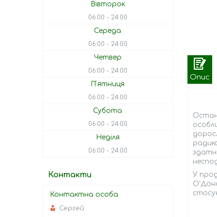
Вівторок
06:00
24:00
Середа
06:00
24:00
Четвер
06:00
24:00
Опис
Пʼятниця
06:00
24:00
Субота
Останн
06:00
24:00
особли
доросл
Неділя
радика
06:00
24:00
здатні
неспод
Контакти
У прод
О’Доно
стосун
Сергей