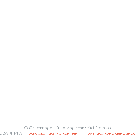
Сайт створений на маркетплейсі
Prom.ua
НОВА КНИГА |
Поскаржитися на контент
|
Політика конфіденційнос