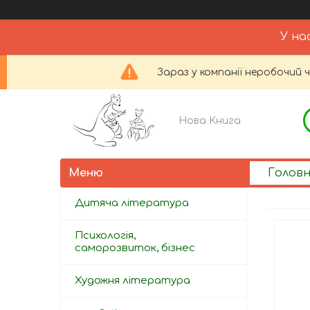
У на
Зараз у компанії неробочий 
Нова Книга
Голов
Дитяча література
Психологія,
саморозвиток, бізнес
Художня література