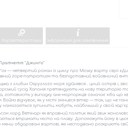
Характеристики
Інформація для замовлення
 Пратчетт "Джинґо"
о» — четвертий роман із циклу про Міську варту серії «Д
ивний горе-патріотизм та безпідставний войовничий енту
ька з глибин Округлого моря здійнявся... цілий острів і, з
морський сусід Хапонія претендують на нову територію та 
, готовність у випадку анк-морпоркців означає хіба що 
 Ваймз відчуває, як у місті змінився вітер — так, що не піз
ну намагається зупинити, мабуть, найбільший у своїй кар’єр
сом лорд Ветінарі як вправний політик який звик жонглюв
ється втримати місто на плаву. Допоможуть йому в цьому 
 менш обдаровані вартові, які несподівано розкриють свій