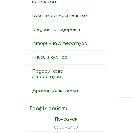
non-fiction
Культура і мистецтво
Медицина і здоров'я
Історична література
Книги з кулінарії
Подарункова
література
Драматургія, поезія
Графік роботи
Понеділок
06:00
24:00