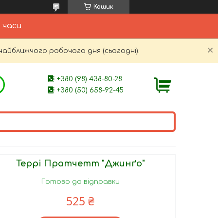
Кошик
 часи
найближчого робочого дня (сьогодні).
+380 (98) 438-80-28
+380 (50) 658-92-45
Террі Пратчетт "Джинґо"
Готово до відправки
525 ₴