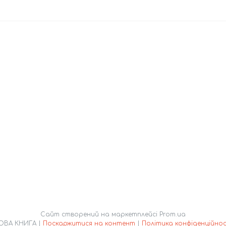
Сайт створений на маркетплейсі
Prom.ua
НОВА КНИГА |
Поскаржитися на контент
|
Політика конфіденційнос