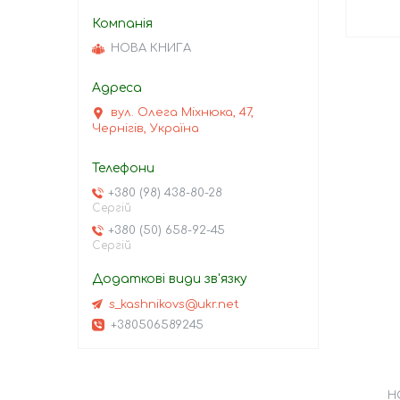
НОВА КНИГА
вул. Олега Міхнюка, 47,
Чернігів, Україна
+380 (98) 438-80-28
Сергій
+380 (50) 658-92-45
Сергій
s_kashnikovs@ukr.net
+380506589245