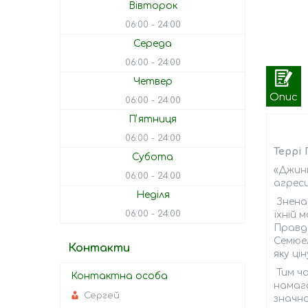
Вівторок
06:00
24:00
Середа
06:00
24:00
Четвер
Опис
06:00
24:00
Пʼятниця
06:00
24:00
Террі
Субота
«Джинґ
06:00
24:00
агрес
Неділя
Зненац
06:00
24:00
їхній 
Правда
Семюел
Контакти
яку ці
Тим ча
намага
Сергей
значно