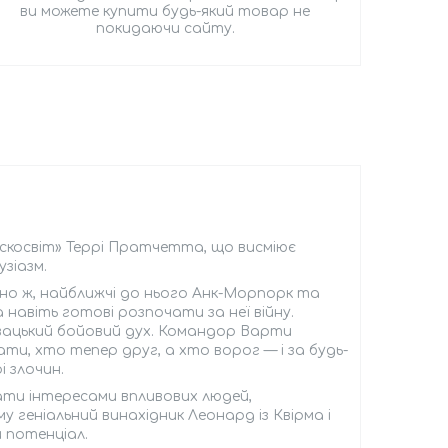
ви можете купити будь-який товар не
покидаючи сайту.
искосвіт» Террі Пратчетта, що висміює
зіазм.
вісно ж, найближчі до нього Анк-Морпорк та
навіть готові розпочати за неї війну.
хвацький бойовий дух. Командор Варти
нати, хто тепер друг, а хто ворог — і за будь-
і злочин.
ати інтересами впливових людей,
геніальний винахідник Леонард із Квірма і
 потенціал.