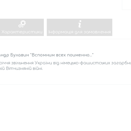
Характеристики
Інформація для замовлення
ндр Булавин "Вспомним всех поименно..."
річчя звільнення України від німецько-фашистських загарб
ій Вітчизняній війні.