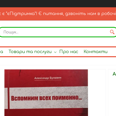
с є "єПідтримка"! Є питання, дзвоніть нам в робочі
на
Товари та послуги
Про нас
Контакти
А