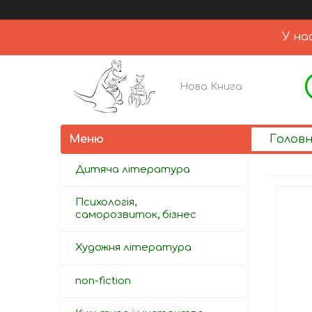
У на
Нова Книга
Голов
Дитяча література
Психологія,
саморозвиток, бізнес
Художня література
non-fiction