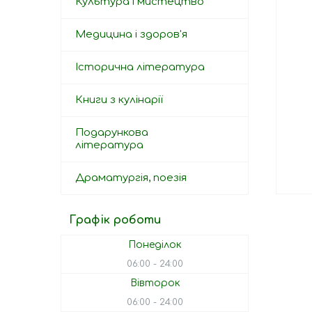
Культура і мистецтво
Медицина і здоров'я
Історична література
Книги з кулінарії
Подарункова
література
Драматургія, поезія
Графік роботи
Понеділок
06:00
24:00
Вівторок
06:00
24:00