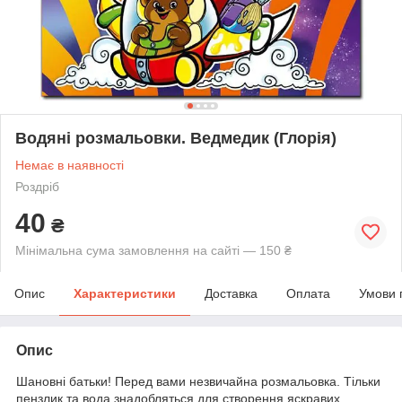
Водяні розмальовки. Ведмедик (Глорія)
Немає в наявності
Роздріб
40
₴
Мінімальна сума замовлення на сайті — 150 ₴
Опис
Характеристики
Доставка
Оплата
Умови 
Опис
Шановні батьки! Перед вами незвичайна розмальовка. Тільки
пензлик та вода знадобляться для створення яскравих