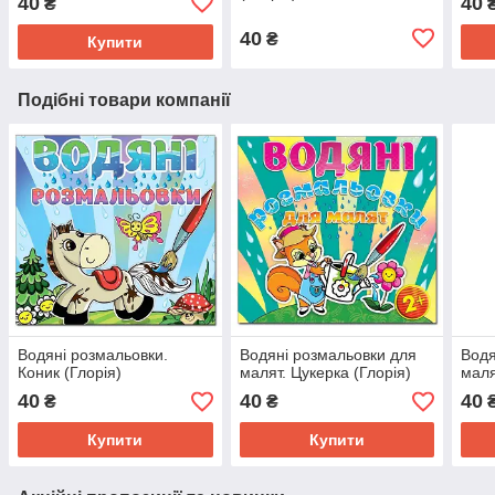
40
40
₴
40
₴
Купити
Подібні товари компанії
Водяні розмальовки.
Водяні розмальовки для
Водя
Коник (Глорія)
малят. Цукерка (Глорія)
маля
40
40
40
₴
₴
Купити
Купити