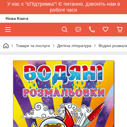
У нас є "єПідтримка"! Є питання, дзвоніть нам в
робочі часи
Нова Книга
Товари та послуги
Дитяча література
Водяні розмаль