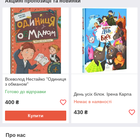
Акційні пропозиції та новинки
Всеволод Нестайко "Одиниця
з обманом"
Готово до відправки
День усіх білок. Ірена Карпа
400
Немає в наявності
₴
430
₴
Купити
Про нас