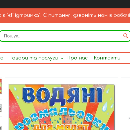
с є "єПідтримка"! Є питання, дзвоніть нам в робочі
на
Товари та послуги
Про нас
Контакти