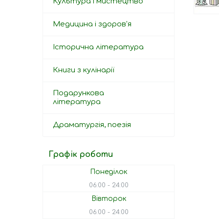
Культура і мистецтво
Медицина і здоров'я
Історична література
Книги з кулінарії
Подарункова
література
Драматургія, поезія
Графік роботи
Понеділок
06:00
24:00
Вівторок
06:00
24:00