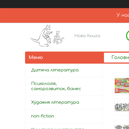
У на
Нова Книга
Голов
Дитяча література
Психологія,
саморозвиток, бізнес
Художня література
non-fiction