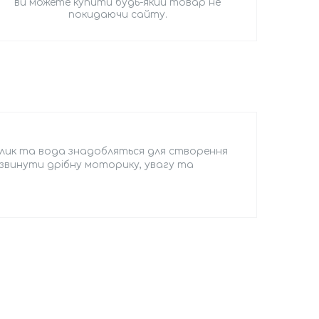
ви можете купити будь-який товар не
покидаючи сайту.
нзлик та вода знадобляться для створення
озвинути дрібну моторику, увагу та