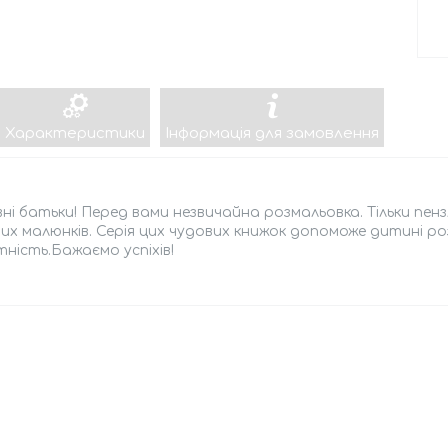
Характеристики
Інформація для замовлення
і батьки! Перед вами незвичайна розмальовка. Тільки пе
их малюнків. Серія цих чудових книжок допоможе дитині р
ність.Бажаємо успіхів!