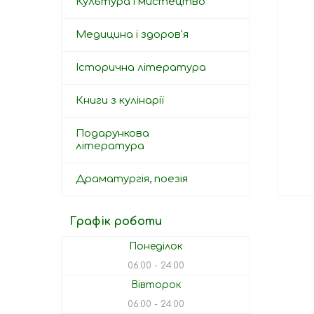
Культура і мистецтво
Медицина і здоров'я
Історична література
Книги з кулінарії
Подарункова
література
Драматургія, поезія
Графік роботи
Понеділок
06:00
24:00
Вівторок
06:00
24:00