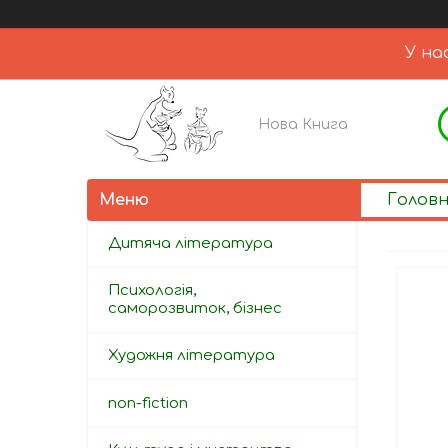
У на
Нова Книга
Голов
Дитяча література
Психологія,
саморозвиток, бізнес
Художня література
non-fiction