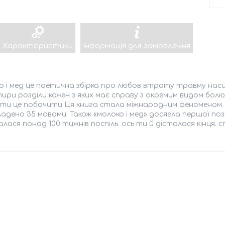
Характеристики
Інформація для замовлення
 і мед це поетична збірка про любов втрату травму насил
ири розділи кожен з яких має справу з окремим видом бол
іти це побачити Ця книга стала міжнародним феноменом. 
адено 35 мовами. Також «молоко і мед» досягла першої пози
лася понад 100 тижнів поспіль. ось ти й дісталася кінця. 