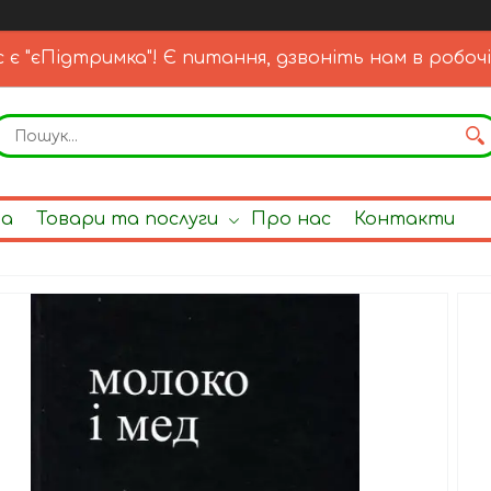
с є "єПідтримка"! Є питання, дзвоніть нам в робочі
на
Товари та послуги
Про нас
Контакти