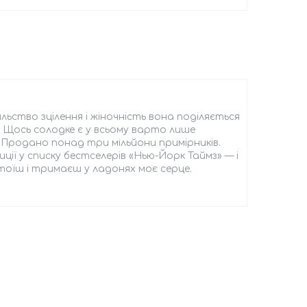
ьство зцілення і жіночність вона поділяється
ю Щось солодке є у всьому варто лише
Продано понад три мільйони примірників.
ції у списку бестселерів «Нью-Йорк Таймз» — і
стоїш і тримаєш у ладонях моє серце.