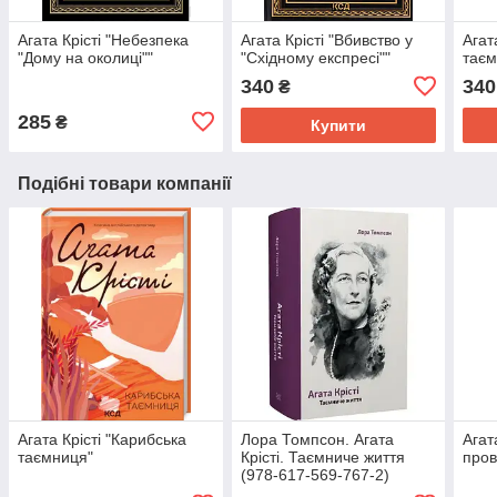
Агата Крісті "Небезпека
Агата Крісті "Вбивство у
Агат
"Дому на околиці""
"Східному експресі""
таєм
340
340
₴
285
₴
Купити
Подібні товари компанії
Агата Крісті "Карибська
Лора Томпсон. Агата
Агат
таємниця"
Крісті. Таємниче життя
пров
(978-617-569-767-2)