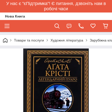
У нас є "єПідтримка"! Є питання, дзвоніть нам в
робочі часи
Нова Книга
Товари та послуги
Художня література
Зарубіжна кл