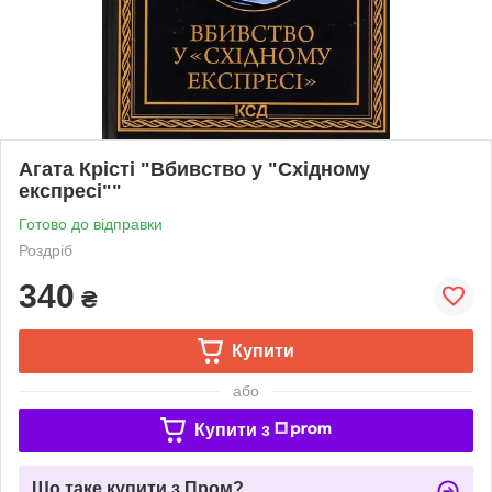
Агата Крісті "Вбивство у "Східному
експресі""
Готово до відправки
Роздріб
340
₴
Купити
або
Купити з
Що таке купити з Пром?