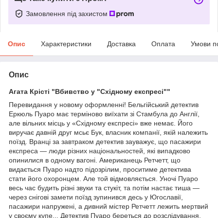
Замовлення під захистом
Опис
Характеристики
Доставка
Оплата
Умови п
Опис
Агата Крісті "Вбивство у "Східному експресі""
Перевидання у новому оформленні! Бельгійський детектив
Еркюль Пуаро має терміново виїхати зі Стамбула до Англії,
але вільних місць у «Східному експресі» вже немає. Його
виручає давній друг мсьє Бук, власник компанії, якій належить
поїзд. Вранці за завтраком детектив зауважує, що пасажири
експреса — люди різних національностей, які випадково
опинилися в одному вагоні. Американець Ретчетт, що
видається Пуаро надто підозрілим, проситиме детектива
стати його охоронцем. Але той відмовляється. Уночі Пуаро
весь час будить різні звуки та стукіт, та потім настає тиша —
через снігові замети поїзд зупинився десь у Югославії,
пасажири напружені, а дивний містер Ретчетт лежить мертвий
у своєму купе... Детектив Пуаро береться до розслідування.