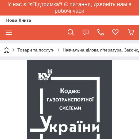
У нас є "єПідтримка"! Є питання, дзвоніть нам в
робочі часи
Нова Книга
Товари та послуги
Навчальна ділова література. Законо