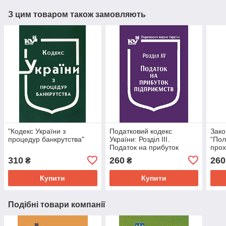
З цим товаром також замовляють
"Кодекс України з
Податковий кодекс
Зако
процедур банкрутства"
України: Розділ ІІІ.
“По
Податок на прибуток
про
підприємств
гром
310
260
260
₴
₴
війс
збро
Купити
Купити
Подібні товари компанії