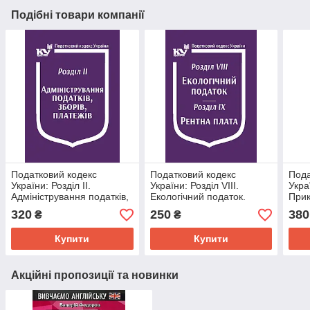
Подібні товари компанії
Податковий кодекс
Податковий кодекс
Пода
України: Розділ ІІ.
України: Розділ VIII.
Укра
Адміністрування податків,
Екологічний податок.
Прик
зборів, платежів
Розділ IX. Рентна плата
Розд
320
250
380
₴
₴
пол
Купити
Купити
Акційні пропозиції та новинки