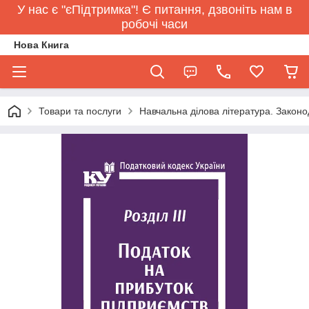
У нас є "єПідтримка"! Є питання, дзвоніть нам в
робочі часи
Нова Книга
Товари та послуги
Навчальна ділова література. Законо