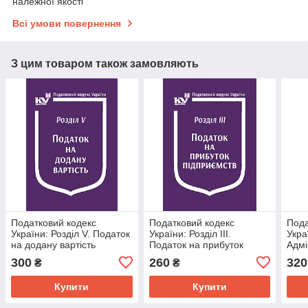
належної якості
Всі умови повернення
З цим товаром також замовляють
Податковий кодекс
Податковий кодекс
Пода
України: Розділ V. Податок
України: Розділ ІІІ.
Украї
на додану вартість
Податок на прибуток
Адмі
підприємств
збор
300
260
320
₴
₴
Купити
Купити