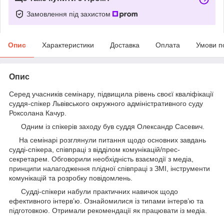
Замовлення під захистом
Опис
Характеристики
Доставка
Оплата
Умови п
Опис
Серед учасників семінару, підвищила рівень своєї кваліфікації
суддя-спікер Львівського окружного адміністративного суду
Роксолана Качур.
Одним із спікерів заходу був суддя Олександр Сасевич.
На семінарі розглянули питання щодо основних завдань
судді-спікера, співпраці з відділом комунікацій/прес-
секретарем. Обговорили необхідність взаємодії з медіа,
принципи налагодження плідної співпраці з ЗМІ, інструменти
комунікацій та розробку повідомлень.
Судді-спікери набули практичних навичок щодо
ефективного інтерв’ю. Ознайомилися із типами інтерв’ю та
підготовкою. Отримали рекомендації як працювати із медіа.