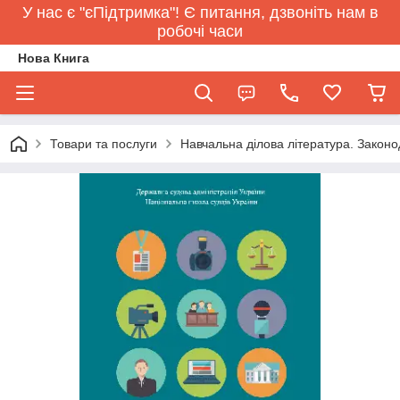
У нас є "єПідтримка"! Є питання, дзвоніть нам в
робочі часи
Нова Книга
Товари та послуги
Навчальна ділова література. Законо