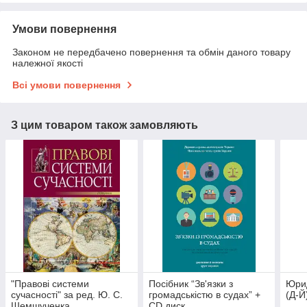
Умови повернення
Законом не передбачено повернення та обмін даного товару
належної якості
Всі умови повернення
З цим товаром також замовляють
"Правові системи
Посібник “Зв'язки з
Юри
сучасності" за ред. Ю. С.
громадськістю в судах” +
(Д-Й
Шемшученка
СD диск