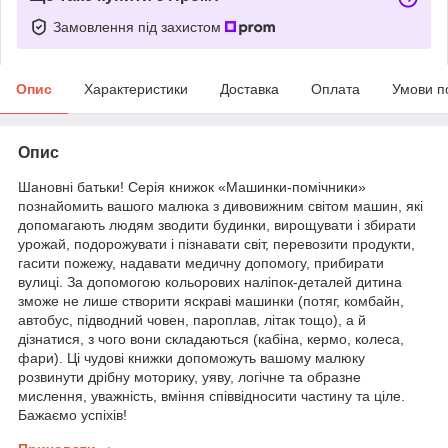
Замовлення під захистом
Опис
Характеристики
Доставка
Оплата
Умови п
Опис
Шановні батьки! Серія книжок «Машинки-помічники»
познайомить вашого малюка з дивовижним світом машин, які
допомагають людям зводити будинки, вирощувати і збирати
урожай, подорожувати і пізнавати світ, перевозити продукти,
гасити пожежу, надавати медичну допомогу, прибирати
вулиці. За допомогою кольорових наліпок-деталей дитина
зможе не лише створити яскраві машинки (потяг, комбайн,
автобус, підводний човен, пароплав, літак тощо), а й
дізнатися, з чого вони складаються (кабіна, кермо, колеса,
фари). Ці чудові книжки допоможуть вашому малюку
розвинути дрібну моторику, уяву, логічне та образне
мислення, уважність, вміння співвідносити частину та ціле.
Бажаємо успіхів!