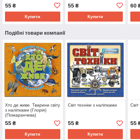
55
55
60
₴
₴
Купити
Купити
Подібні товари компанії
Хто де живе. Тварини світу
Світ техніки з наліпками
Світ
з наліпками (Глорія)
(Помаранчева)
55
55
55
₴
₴
Купити
Купити