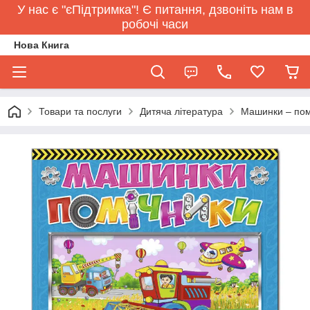
У нас є "єПідтримка"! Є питання, дзвоніть нам в
робочі часи
Нова Книга
Товари та послуги
Дитяча література
Машинки – помі