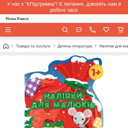
У нас є "єПідтримка"! Є питання, дзвоніть нам в
робочі часи
Нова Книга
Товари та послуги
Дитяча література
Наліпки для ма