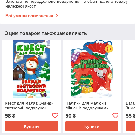
Законом не передбачено повернення та обмін даного товару
належної якості
Всі умови повернення
З цим товаром також замовляють
Квест для малят. Знайди
Наліпки для малюків.
Бага
святковий подарунок
Мішок із подарунками
Зимо
58
50
55
₴
₴
Купити
Купити