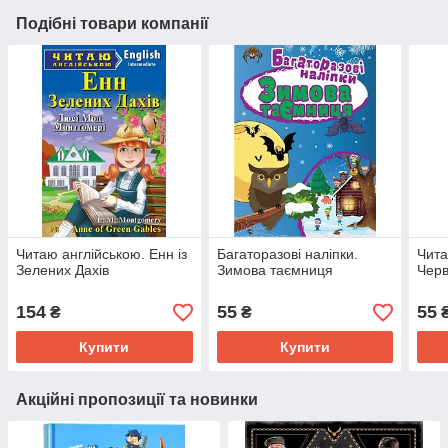
Подібні товари компанії
Читаю англійською. Енн із
Багаторазові наліпки.
Чит
Зелених Дахів
Зимова таємниця
Чер
154
55
55
₴
₴
Купити
Купити
Акційні пропозиції та новинки