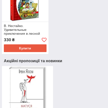
В. Нестайко.
Удивительные
приключения в лесной
школе. Тайный агент
330
₴
Порча и казак Морозенко.
Купити
Акційні пропозиції та новинки