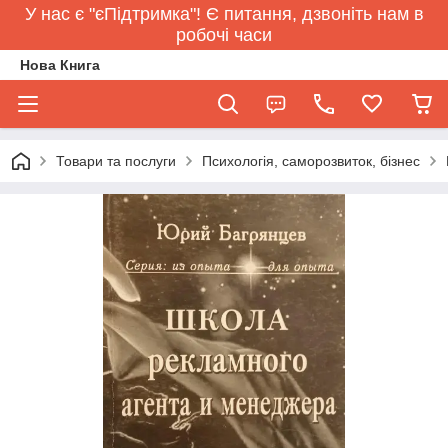
У нас є "єПідтримка"! Є питання, дзвоніть нам в
робочі часи
Нова Книга
Товари та послуги
Психологія, саморозвиток, бізнес