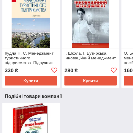
Кудла Н. Є. Менеджмент
І. Школа. І. Бутирська.
О. Б
туристичного
Інноваційний менеджмент
мене
підприємства: Підручник
посі
330
280
160
₴
₴
Купити
Купити
Подібні товари компанії