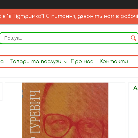
с є "єПідтримка"! Є питання, дзвоніть нам в робочі
на
Товари та послуги
Про нас
Контакти
А