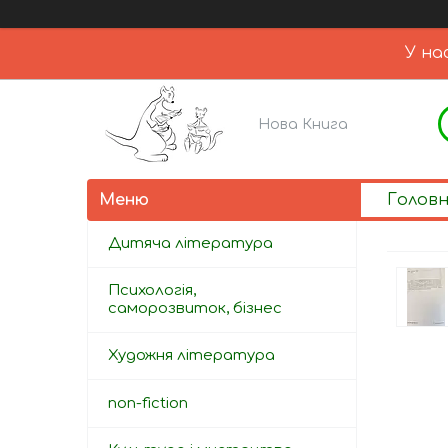
У на
Нова Книга
Голов
Дитяча література
Психологія,
саморозвиток, бізнес
Художня література
non-fiction