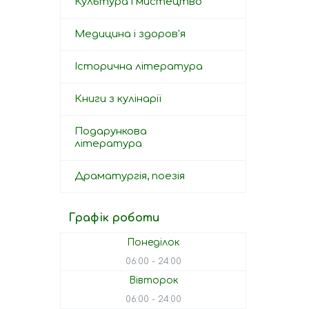
Культура і мистецтво
Медицина і здоров'я
Історична література
Книги з кулінарії
Подарункова
література
Драматургія, поезія
Графік роботи
Понеділок
06:00
24:00
Вівторок
06:00
24:00