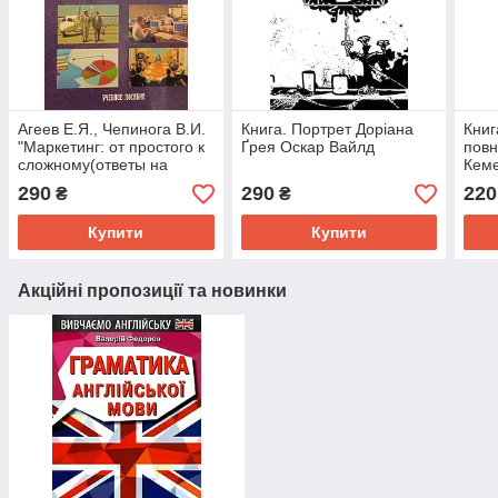
Агеев Е.Я., Чепинога В.И.
Книга. Портрет Доріана
Книг
"Маркетинг: от простого к
Ґрея Оскар Вайлд
повн
сложному(ответы на
Кеме
вопросы). Учебное
290
290
220
₴
₴
пособие"
Купити
Купити
Акційні пропозиції та новинки