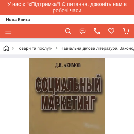
У нас є "єПідтримка"! Є питання, дзвоніть нам в
робочі часи
Нова Книга
Товари та послуги
Навчальна ділова література. Законо