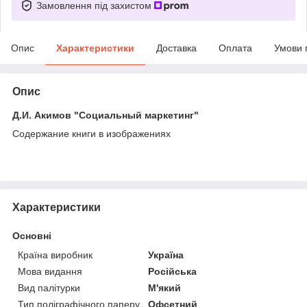
Замовлення під захистом
Опис
Характеристики
Доставка
Оплата
Умови 
Опис
Д.И. Акимов "Социальный маркетинг"
Содержание книги в изображениях
Характеристики
Основні
Країна виробник
Україна
Мова видання
Російська
Вид палітурки
М'який
Тип поліграфічного паперу
Офсетний