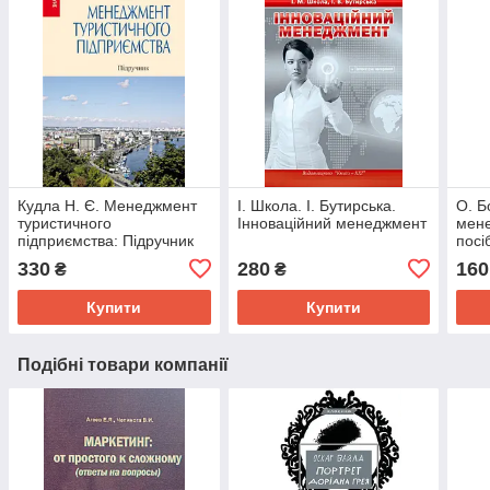
Кудла Н. Є. Менеджмент
І. Школа. І. Бутирська.
О. Б
туристичного
Інноваційний менеджмент
мене
підприємства: Підручник
посі
330
280
160
₴
₴
Купити
Купити
Подібні товари компанії