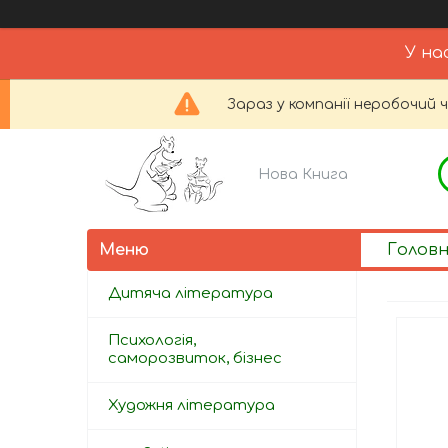
У на
Зараз у компанії неробочий 
Нова Книга
Голов
Дитяча література
Психологія,
саморозвиток, бізнес
Художня література