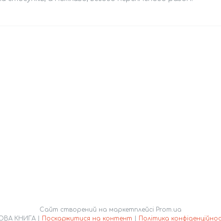
Сайт створений на маркетплейсі
Prom.ua
НОВА КНИГА |
Поскаржитися на контент
|
Політика конфіденційнос