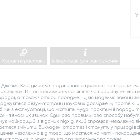
У
Характеристики
Інформація для замовлення
зі Джеймс Клір ділиться надзвичайно цікавою і по-справ
их звичок. В її основі лежить поняття чотириступеневої мо
рода), а також чотири породжені цією моделлю закони змі
рджується результатами наукових досліджень, проте книгу
ібник з експлуатації, що містить мудрі практичні поради т
ання власних звичок. Єдиного правильного способу набуття
ує найкращий із відомих підхід, який спрацює незалежно ві
єтеся змінити. Викладені стратегії стануть у пригоді всі
ення незалежно від того, що мається на меті - покращен
чи стосунків, а можливо, всього переліченого разом.