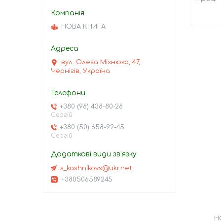
НОВА КНИГА
вул. Олега Міхнюка, 47,
Чернігів, Україна
+380 (98) 438-80-28
Сергій
+380 (50) 658-92-45
Сергій
s_kashnikovs@ukr.net
+380506589245