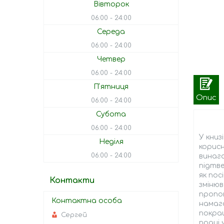
Вівторок
06:00
24:00
Середа
06:00
24:00
Четвер
06:00
24:00
Пʼятниця
Опис
06:00
24:00
Субота
06:00
24:00
У кни
Неділя
корисн
06:00
24:00
винаго
підтве
як пос
Контакти
змінюв
пропон
намага
покращ
Сергей
праці 