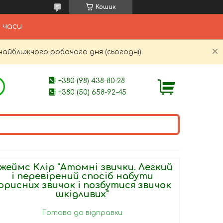
Кошик
 часи
найближчого робочого дня (сьогодні).
+380 (98) 438-80-28
+380 (50) 658-92-45
жеймс Клір "Атомні звички. Легкий
і перевірений спосіб набути
орисних звичок і позбутися звичок
шкідливих"
Готово до відправки