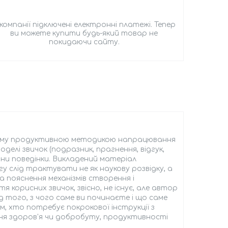
 компанії підключені електронні платежі. Тепер
ви можете купити будь-який товар не
покидаючи сайту.
жньому продуктивною методикою напрацювання
делі звичок (подразник, прагнення, відгук,
ни поведінки. Викладений матеріал
 слід трактувати не як наукову розвідку, а
а пояснення механізмів створення і
 корисних звичок, звісно, не існує, але автор
д того, з чого саме ви починаєте і що саме
м, хто потребує покрокової інструкції з
ня здоров'я чи добробуту, продуктивності