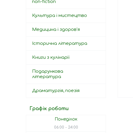
non-fiction
Культура і мистецтво
Медицина і здоров'я
Історична література
Книги з кулінарії
Подарункова
література
Драматургія, поезія
Графік роботи
Понеділок
06:00
24:00