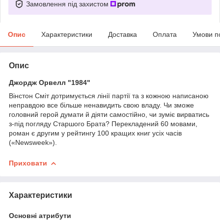
Замовлення під захистом
Опис
Характеристики
Доставка
Оплата
Умови п
Опис
Джордж Орвелл "1984"
Вінстон Сміт дотримується лінії партії та з кожною написаною
неправдою все більше ненавидить свою владу. Чи зможе
головний герой думати й діяти самостійно, чи зуміє вирватись
з-під погляду Старшого Брата? Перекладений 60 мовами,
роман є другим у рейтингу 100 кращих книг усіх часів
(«Newsweek»).
Приховати
Характеристики
Основні атрибути