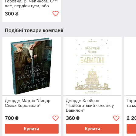
Горовий, В. Чепинога. С***
пес, перділи гуси, або
Велика енциклопедія
300
₴
життя
Подібні товари компанії
Джордж Мартін "Лицар
Джордж Клейсон
Гарр
Сімох Королівств"
"Найбагатіший чоловік у
та м
Вавилон"
700
360
2 2
₴
₴
Купити
Купити