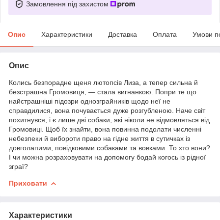
Замовлення під захистом
Опис
Характеристики
Доставка
Оплата
Умови п
Опис
Колись безпорадне щеня лютопсів Лиза, а тепер сильна й
безстрашна Громовиця, — стала вигнанкою. Попри те що
найстрашніші підозри однозграйників щодо неї не
справдилися, вона почувається дуже розгубленою. Наче світ
похитнувся, і є лише дві собаки, які ніколи не відмовляться від
Громовиці. Щоб їх знайти, вона повинна подолати численні
небезпеки й вибороти право на гідне життя в сутичках із
довголапими, повідковими собаками та вовками. То хто вони?
І чи можна розраховувати на допомогу бодай когось із рідної
зграї?
Приховати
Характеристики