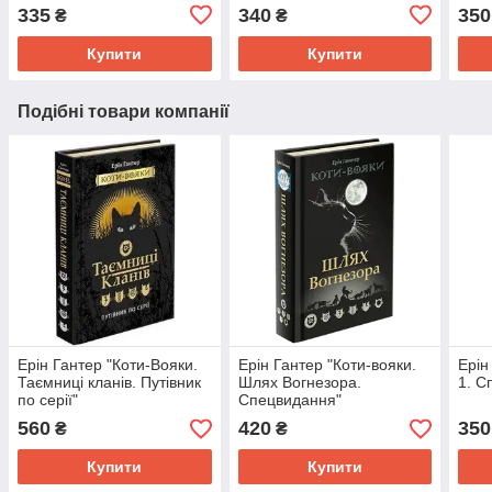
335
340
350
₴
₴
Купити
Купити
Подібні товари компанії
Ерін Гантер "Коти-Вояки.
Ерін Гантер "Коти-вояки.
Ерін
Таємниці кланів. Путівник
Шлях Вогнезора.
1. С
по серії"
Спецвидання"
560
420
350
₴
₴
Купити
Купити