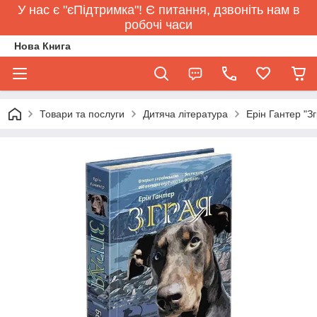
У нас є "єПідтримка"! Є питання, дзвоніть нам в
робочі часи
Нова Книга
Товари та послуги
Дитяча література
Ерін Гантер "З