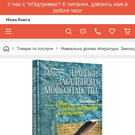
У нас є "єПідтримка"! Є питання, дзвоніть нам в
робочі часи
Нова Книга
Товари та послуги
Навчальна ділова література. Законо