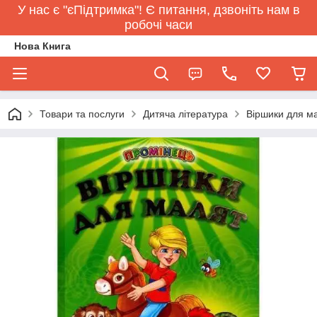
У нас є "єПідтримка"! Є питання, дзвоніть нам в
робочі часи
Нова Книга
Товари та послуги
Дитяча література
Віршики для м