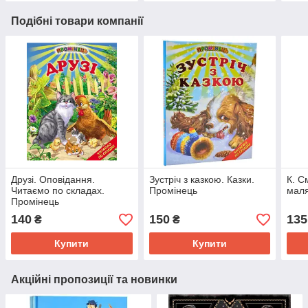
Подібні товари компанії
Друзі. Оповідання.
Зустріч з казкою. Казки.
К. С
Читаємо по складах.
Промінець
маля
Промінець
140
150
135
₴
₴
Купити
Купити
Акційні пропозиції та новинки