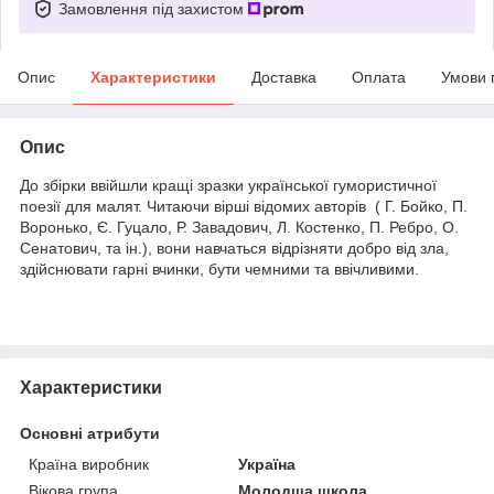
Замовлення під захистом
Опис
Характеристики
Доставка
Оплата
Умови 
Опис
До збірки ввійшли кращі зразки української гумористичної
поезії для малят. Читаючи вірші відомих авторів ( Г. Бойко, П.
Воронько, Є. Гуцало, Р. Завадович, Л. Костенко, П. Ребро, О.
Сенатович, та ін.), вони навчаться відрізняти добро від зла,
здійснювати гарні вчинки, бути чемними та ввічливими.
Характеристики
Основні атрибути
Країна виробник
Україна
Вікова група
Молодша школа