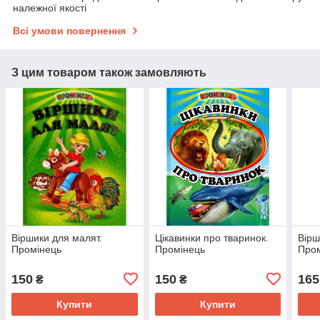
належної якості
Всі умови повернення
З цим товаром також замовляють
Віршики для малят.
Цікавинки про тваринок.
Вірш
Промінець
Промінець
Про
150
150
165
₴
₴
Купити
Купити